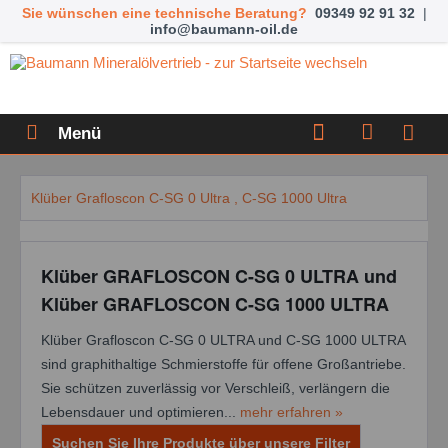
Sie wünschen eine technische Beratung?
09349 92 91 32
|
info@baumann-oil.de
Menü
Klüber Grafloscon C-SG 0 Ultra , C-SG 1000 Ultra
Klüber GRAFLOSCON C-SG 0 ULTRA und
Klüber GRAFLOSCON C-SG 1000 ULTRA
Klüber Grafloscon C-SG 0 ULTRA und C-SG 1000 ULTRA
sind graphithaltige Schmierstoffe für offene Großantriebe.
Sie schützen zuverlässig vor Verschleiß, verlängern die
Lebensdauer und optimieren...
mehr erfahren »
Suchen Sie Ihre Produkte über unsere Filter