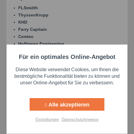
FLSmidth
ThyssenKrupp
KHD
Ferry Capitain
Cemtec
Hoffmann Engineering
Für ein optimales Online-Angebot
Aktiv
Anwendungsgebiete der
Funktionale
GRAFLOSCON C-SG ULTRA-Reihe
Diese Website verwendet Cookies, um Ihnen die
Aktiv
Marketing
bestmögliche Funktionalität bieten zu können und
Offene Großantriebe
:
unser Online-Angebot für Sie zu verbessern.
Drehrohröfen
Aktiv
Tracking
Rohrmühlen
Alle akzeptieren
Trockner
Aktiv
Personalisierung
Kalköfen
Einstellungen
Datenschutzhinweise
Rohrkühler
Industrien
:
Aktiv
Service