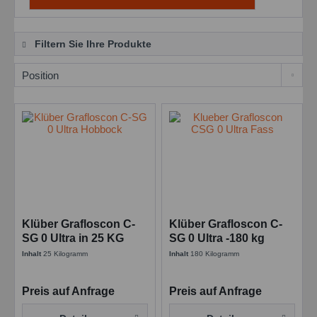
Filtern Sie Ihre Produkte
Klüber Grafloscon C-
Klüber Grafloscon C-
SG 0 Ultra in 25 KG
SG 0 Ultra -180 kg
Betriebsschmierstoff
Betriebsschmierstoff
Inhalt
25 Kilogramm
Inhalt
180 Kilogramm
für offene Antriebe
für offene Antriebe
Preis auf Anfrage
Preis auf Anfrage