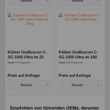
Details
Details
Klüber Grafloscon C-
Klüber Grafloscon C-
SG 1000 Ultra im 25
SG 1000 Ultra im 180
KG/HO
KG/Fass
Inhalt
25 Kilogramm
Inhalt
180 Kilogramm
Betriebsschmierstoff
Betriebsschmierstoff
Preis auf Anfrage
Preis auf Anfrage
Details
Details
Empfohlen von führenden OEMs, darunter