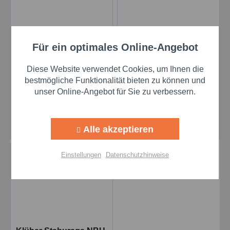
Für ein optimales Online-Angebot
Aktiv
Funktionale
Klüber Staburags NBU
Klüber Staburags NBU
12/300 KP im 250
12/300 KP im 130
Diese Website verwendet Cookies, um Ihnen die
ccm/Cartridge
ccm/Cartridge
Aktiv
Marketing
bestmögliche Funktionalität bieten zu können und
unser Online-Angebot für Sie zu verbessern.
Preis auf Anfrage
Preis auf Anfrage
Aktiv
Tracking
Details
Details
Alle akzeptieren
Aktiv
Personalisierung
Einstellungen
Datenschutzhinweise
Aktiv
Service
Einstellungen speichern