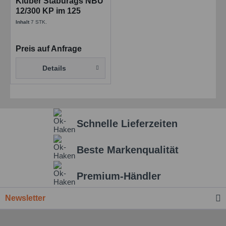
Klüber Staburags NBU
12/300 KP im 125
ccm/Cartridge
Inhalt
7 STK.
Preis auf Anfrage
Details
Schnelle Lieferzeiten
Beste Markenqualität
Premium-Händler
Newsletter