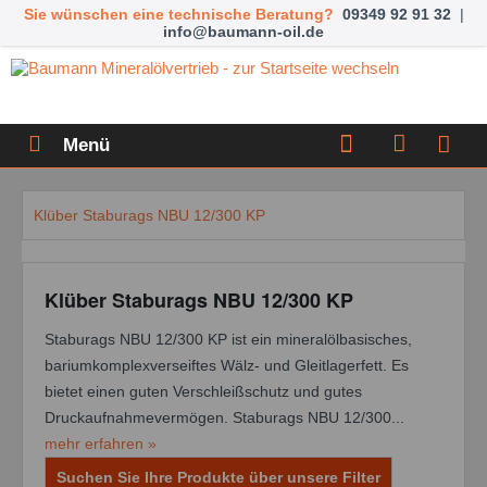
Sie wünschen eine technische Beratung?
09349 92 91 32
|
info@baumann-oil.de
Menü
Klüber Staburags NBU 12/300 KP
Klüber Staburags NBU 12/300 KP
Staburags NBU 12/300 KP ist ein mineralölbasisches,
bariumkomplexverseiftes Wälz- und Gleitlagerfett. Es
bietet einen guten Verschleißschutz und gutes
Druckaufnahmevermögen. Staburags NBU 12/300...
mehr erfahren »
Suchen Sie Ihre Produkte über unsere Filter