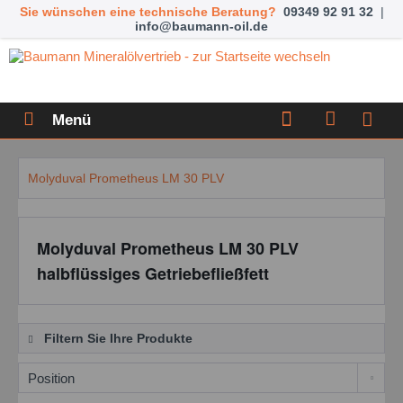
Sie wünschen eine technische Beratung?
09349 92 91 32
|
info@baumann-oil.de
Menü
Molyduval Prometheus LM 30 PLV
Molyduval Prometheus LM 30 PLV
halbflüssiges Getriebefließfett
Filtern Sie Ihre Produkte