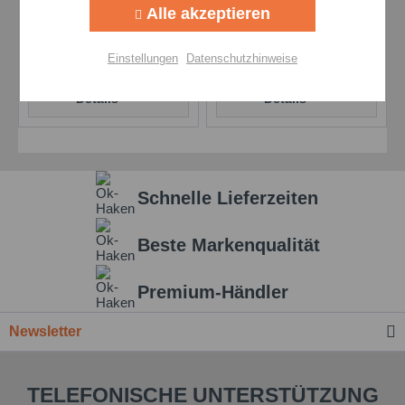
Alle akzeptieren
Hochdruck-
Hochdruck-
Getriebefließfett
Getriebefließfett
Aktiv
Personalisierung
Einstellungen
Datenschutzhinweise
Preis auf Anfrage
Preis auf Anfrage
Aktiv
Service
Details
Details
Einstellungen speichern
Schnelle Lieferzeiten
Beste Markenqualität
Premium-Händler
Newsletter
TELEFONISCHE UNTERSTÜTZUNG