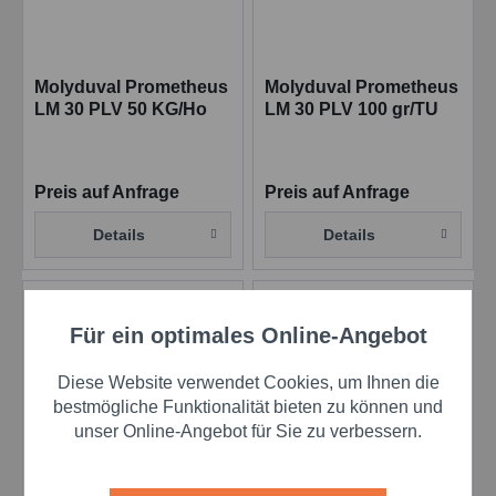
Molyduval Prometheus
Molyduval Prometheus
LM 30 PLV 50 KG/Ho
LM 30 PLV 100 gr/TU
Hochdruck-
Hochdruck-
Getriebefließfett
Getriebefließfett
Preis auf Anfrage
Preis auf Anfrage
Details
Details
Für ein optimales Online-Angebot
Aktiv
Funktionale
Diese Website verwendet Cookies, um Ihnen die
Aktiv
Marketing
bestmögliche Funktionalität bieten zu können und
unser Online-Angebot für Sie zu verbessern.
Molyduval Prometheus
Molyduval Prometheus
Aktiv
Tracking
LM 30 PLV 180 KG/DR
LM 30 XLV 400 gr/PA