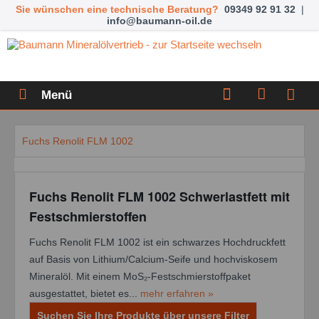
Sie wünschen eine technische Beratung?
09349 92 91 32
|
info@baumann-oil.de
Menü
Fuchs Renolit FLM 1002
Fuchs Renolit FLM 1002 Schwerlastfett mit
Festschmierstoffen
Fuchs Renolit FLM 1002 ist ein schwarzes Hochdruckfett
auf Basis von Lithium/Calcium-Seife und hochviskosem
Mineralöl. Mit einem MoS₂-Festschmierstoffpaket
ausgestattet, bietet es...
mehr erfahren »
Suchen Sie Ihre Produkte über unsere Filter