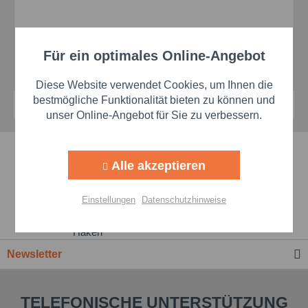
Spezifikationen RENOLIT FLM 1002:
Für ein optimales Online-Angebot
Aktiv
Funktionale
DIN 51825: KPF 2 N-10
ISO 12924: ISO-L-XA(F)DEB 2
Diese Website verwendet Cookies, um Ihnen die
Aktiv
Marketing
bestmögliche Funktionalität bieten zu können und
unser Online-Angebot für Sie zu verbessern.
Aktiv
Tracking
Schnelle Lieferzeiten
Alle akzeptieren
Aktiv
Personalisierung
Beste Markenqualität
Einstellungen
Datenschutzhinweise
Aktiv
Premium-Händler
Service
Newsletter
Einstellungen speichern
TELEFONISCHE UNTERSTÜTZUNG