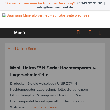
Sie wünschen eine technische Beratung?
09349 92 91 32
|
info@baumann-oil.de
Menü
Mobil Unirex Serie
Mobil Unirex™ N Serie: Hochtemperatur-
Lagerschmierfette
Entdecken Sie die vielseitigen UNIREX™ N
Hochtemperatur-Lagerschmierfette, die auf einem
Lithiumkomplex-Dickungsmittel basieren. Diese
Premiumprodukte sind speziell für den Einsatz in
Wälzlagern...
mehr erfahren »