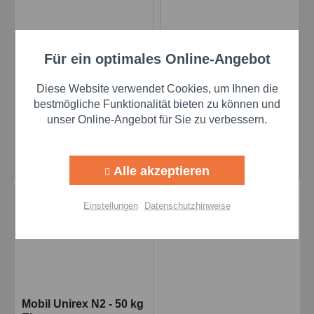
Für ein optimales Online-Angebot
Aktiv
Funktionale
Mobil Unirex N 3 - 50
Mobil Unirex N2 - 18 kg
kg Eimer
Eimer
Diese Website verwendet Cookies, um Ihnen die
Inhalt
50 Kilogramm
(13,61 € * / 1 Kilogramm)
Inhalt
18 Kilogramm
(14,33 € * / 1 Kilogramm)
Aktiv
Marketing
bestmögliche Funktionalität bieten zu können und
unser Online-Angebot für Sie zu verbessern.
680,50 €
257,94 €
Aktiv
Tracking
Details
Details
Alle akzeptieren
Aktiv
Personalisierung
Einstellungen
Datenschutzhinweise
Aktiv
Service
Einstellungen speichern
Mobil Unirex N2 - 50 kg