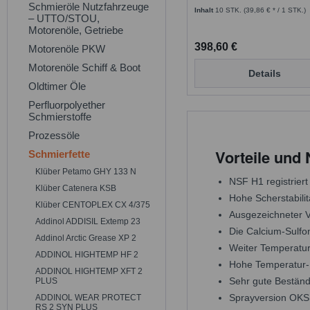
Schmieröle Nutzfahrzeuge
Inhalt
10 STK.
(39,86 € * / 1 STK.)
– UTTO/STOU,
Motorenöle, Getriebe
398,60 €
Motorenöle PKW
Motorenöle Schiff & Boot
Details
Oldtimer Öle
Perfluorpolyether
Schmierstoffe
Prozessöle
Vorteile und
Schmierfette
Klüber Petamo GHY 133 N
NSF H1 registrier
Klüber Catenera KSB
Hohe Scherstabili
Klüber CENTOPLEX CX 4/375
Ausgezeichneter V
Addinol ADDISIL Extemp 23
Die Calcium-Sulfo
Addinol Arctic Grease XP 2
Weiter Temperatur
ADDINOL HIGHTEMP HF 2
Hohe Temperatur- u
ADDINOL HIGHTEMP XFT 2
Sehr gute Beständ
PLUS
Sprayversion OKS
ADDINOL WEAR PROTECT
RS 2 SYN PLUS