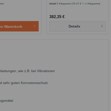
amm
Inhalt
5 Kilogramm
(76,47 € * / 1 Kilogramm)
382,35 €
Details
en
Warenkorb
astungen, wie z.B. bei Vibrationen
nd sehr guten Korrosionsschutz
ngsmittel