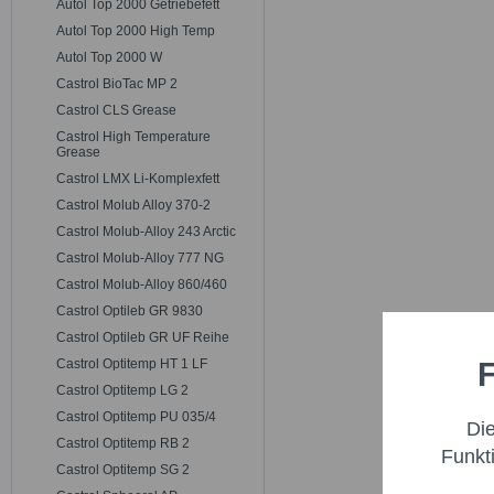
Autol Top 2000 Getriebefett
Autol Top 2000 High Temp
Autol Top 2000 W
Castrol BioTac MP 2
Castrol CLS Grease
Castrol High Temperature
Grease
Castrol LMX Li-Komplexfett
Castrol Molub Alloy 370-2
Castrol Molub-Alloy 243 Arctic
Castrol Molub-Alloy 777 NG
Castrol Molub-Alloy 860/460
Castrol Optileb GR 9830
Castrol Optileb GR UF Reihe
F
Castrol Optitemp HT 1 LF
Funktio
Castrol Optitemp LG 2
Castrol Optitemp PU 035/4
Di
Marketi
Castrol Optitemp RB 2
Funkt
Castrol Optitemp SG 2