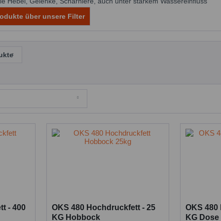
e Hebel, Gelenke, Scharniere, auch unter starkem Wassereinfluss
odukte über unsere Filter
ukte
t - 400
OKS 480 Hochdruckfett - 25
OKS 480 
KG Hobbock
KG Dose