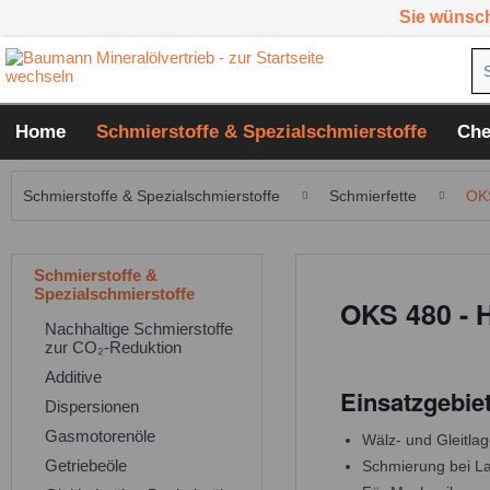
Sie wünsc
Home
Schmierstoffe & Spezialschmierstoffe
Che
Schmierstoffe & Spezialschmierstoffe
Schmierfette
OK
Schmierstoffe &
Spezialschmierstoffe
OKS 480 - 
Nachhaltige Schmierstoffe
zur CO₂-Reduktion
Additive
Einsatzgebie
Dispersionen
Gasmotorenöle
Wälz- und Gleitla
Getriebeöle
Schmierung bei La