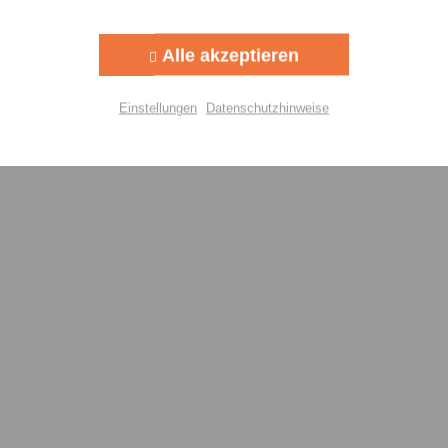
Aktiv
g
Alle akzeptieren
Aktiv
lisierung
Einstellungen
Datenschutzhinweise
Aktiv
Einstellungen speichern