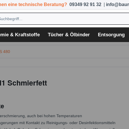
hen eine technische Beratung?
09349 92 91 32
|
info@baum
mie & Kraftstoffe
Tücher & Ölbinder
Entsorgung
S 480
H1 Schmierfett
te
gerschmierung, auch bei hohen Temperaturen
gerungen mit Kontakt zu Reinigungs- oder Desinfektionsmitteln