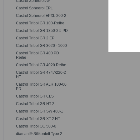
Castrol Spheerol AP
Trackin
Castrol Spheerol EPL
Castrol Spheerol EPXL 200-2
Persona
Castrol Tribol GR 100-Reihe
Castrol Tribol GR 1350-2.5 PD
Castrol Tribol GR 2 EP
Service
Castrol Tribol GR 3020 - 1000
Castrol Tribol GR 400 PD
Reihe
Castrol Tribol GR 4020 Reihe
Castrol Tribol GR 4747/220-2
HT
Castrol Tribol GR ALR 100-00
PD
Castrol Tribol GR CLS
Castrol Tribol GR HT 2
Castrol Tribol GR SW 460-1
Castrol Tribol GR XT 2 HT
Castrol Tribol OG 500-0
diamant® Silikonfett Type 2