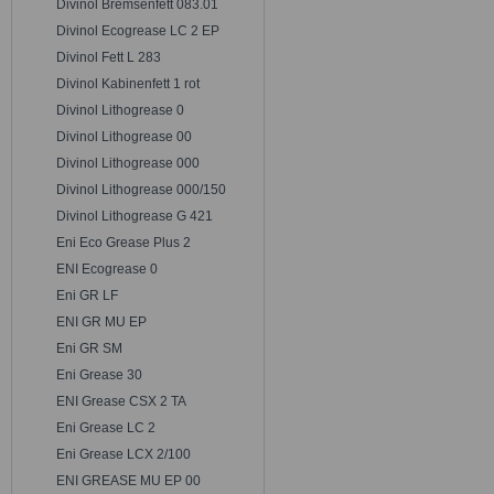
Divinol Bremsenfett 083.01
Divinol Ecogrease LC 2 EP
Divinol Fett L 283
Divinol Kabinenfett 1 rot
Divinol Lithogrease 0
Divinol Lithogrease 00
Divinol Lithogrease 000
Divinol Lithogrease 000/150
Divinol Lithogrease G 421
Eni Eco Grease Plus 2
ENI Ecogrease 0
Eni GR LF
ENI GR MU EP
Eni GR SM
Eni Grease 30
ENI Grease CSX 2 TA
Eni Grease LC 2
Eni Grease LCX 2/100
ENI GREASE MU EP 00