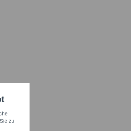
ot
che
Sie zu