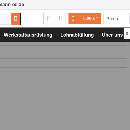
ann-oil.de
0,00 € *

Werkstattausrüstung
Lohnabfüllung
Über uns