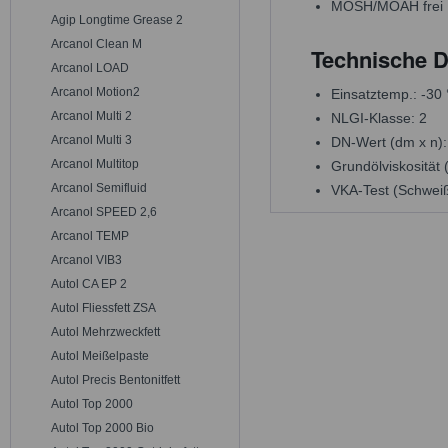
MOSH/MOAH frei
Agip Longtime Grease 2
Arcanol Clean M
Technische D
Arcanol LOAD
Arcanol Motion2
Einsatztemp.: -30
Arcanol Multi 2
NLGI-Klasse: 2
Arcanol Multi 3
DN-Wert (dm x n)
Arcanol Multitop
Grundölviskosität
Arcanol Semifluid
VKA-Test (Schweiß
Arcanol SPEED 2,6
Arcanol TEMP
Arcanol VIB3
Autol CA EP 2
Autol Fliessfett ZSA
Autol Mehrzweckfett
Autol Meißelpaste
Autol Precis Bentonitfett
Autol Top 2000
Autol Top 2000 Bio