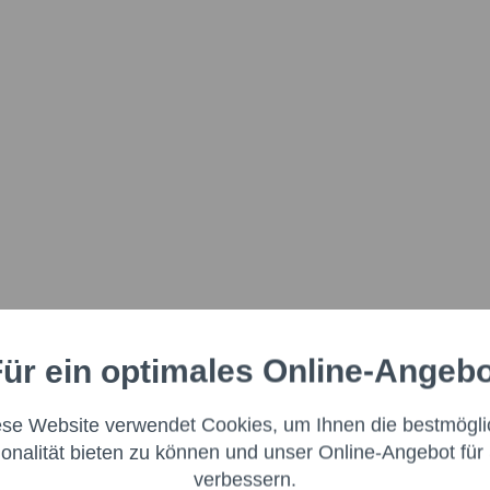
ür ein optimales Online-Angeb
Aktiv
nale
ese Website verwendet Cookies, um Ihnen die bestmögli
Aktiv
ng
ionalität bieten zu können und unser Online-Angebot für 
verbessern.