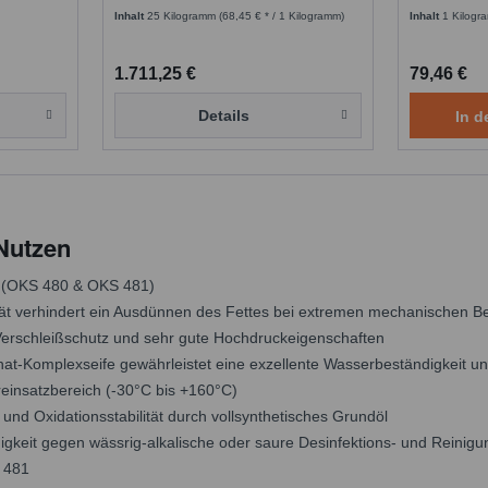
Inhalt
25 Kilogramm
(68,45 € * / 1 Kilogramm)
Inhalt
1 Kilogr
1.711,25 €
79,46 €
Details
In d
 Nutzen
t (OKS 480 & OKS 481)
tät verhindert ein Ausdünnen des Fettes bei extremen mechanischen Bel
erschleißschutz und sehr gute Hochdruckeigenschaften
nat-Komplexseife gewährleistet eine exzellente Wasserbeständigkeit u
einsatzbereich (-30°C bis +160°C)
nd Oxidationsstabilität durch vollsynthetisches Grundöl
igkeit gegen wässrig-alkalische oder saure Desinfektions- und Reinigu
 481