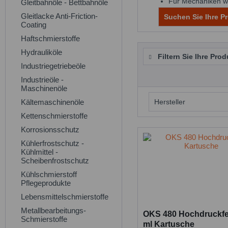
Für Mechaniken wi
Gleitbahnöle - Bettbahnöle
Gleitlacke Anti-Friction-
Suchen Sie Ihre Pr
Coating
Haftschmierstoffe
Hydrauliköle
Filtern Sie Ihre Prod
Industriegetriebeöle
Industrieöle -
Maschinenöle
Kältemaschinenöle
Hersteller
Kettenschmierstoffe
OKS
Korrosionsschutz
Kühlerfrostschutz -
Kühlmittel -
Scheibenfrostschutz
Kühlschmierstoff
Pflegeprodukte
Lebensmittelschmierstoffe
Metallbearbeitungs-
OKS 480 Hochdruckfet
Schmierstoffe
ml Kartusche