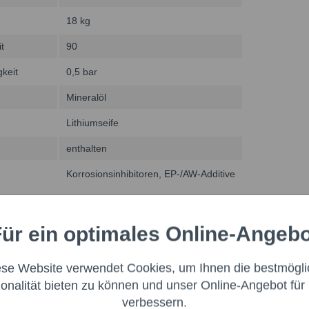
18 kg
t
90
keit
0,5 bar
Mineralöl
Lithiumseife
enthalten
Korrosionsinhibitoren, EP-/AW-Additive
ür ein optimales Online-Angeb
Aktiv
nale
ese Website verwendet Cookies, um Ihnen die bestmögli
Aktiv
ng
ionalität bieten zu können und unser Online-Angebot für 
verbessern.