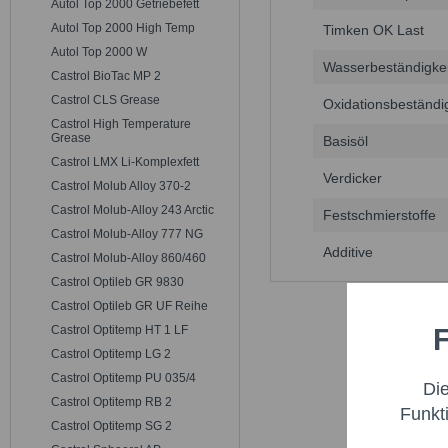
Autol Top 2000 Getriebefett
Autol Top 2000 High Temp
Timken OK Last
Autol Top 2000 W
Wasserbeständigkei
Castrol BioTac MP 2
Castrol CLS Grease
Oxidationsbeständig
Castrol High Temperature
Grease
Basisöl
Castrol LMX Li-Komplexfett
Verdicker
Castrol Molub Alloy 370-2
Castrol Molub-Alloy 243 Arctic
Festschmierstoffe
Castrol Molub-Alloy 777 NG
Additive
Castrol Molub-Alloy 860/460
Castrol Optileb GR 9830
Castrol Optileb GR UF Reihe
F
Castrol Optitemp HT 1 LF
Funktio
Castrol Optitemp LG 2
Castrol Optitemp PU 035/4
Di
Marketi
Castrol Optitemp RB 2
Funkt
Castrol Optitemp SG 2