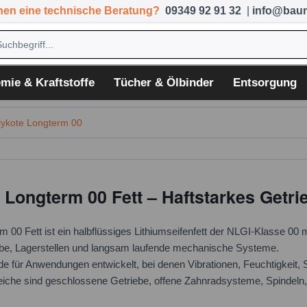
hen eine technische Beratung?
09349 92 91 32
|
info@baum
mie & Kraftstoffe
Tücher & Ölbinder
Entsorgung
ykote Longterm 00
ongterm 00 Fett – Haftstarkes Getrie
 Fett ist ein halbflüssiges Lithiumseifenfett der NLGI-Klasse 00 m
ebe, Lagerstellen und langsam laufende mechanische Systeme.
e für Anwendungen entwickelt, bei denen Vibrationen, Feuchtigkeit, 
eiche sind geschlossene Getriebe, offene Zahnradsysteme, Spindeln