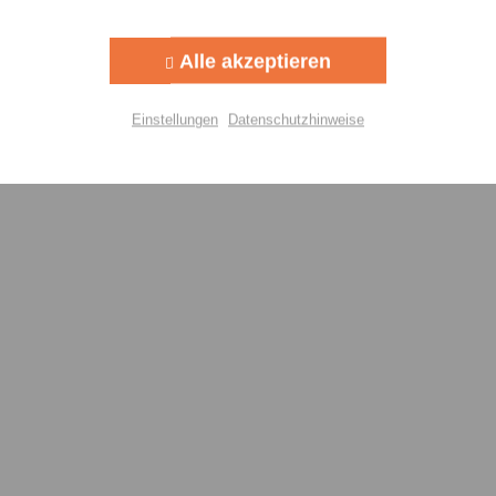
Aktiv
g
Alle akzeptieren
Aktiv
lisierung
Einstellungen
Datenschutzhinweise
Aktiv
Einstellungen speichern