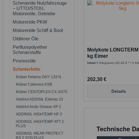
Schmieröle Nutzfahrzeuge
– UTTO/STOU,
Motorenöle, Getriebe
Motorenöle PKW
Motorenöle Schiff & Boot
Oldtimer Öle
Perfluorpolyether
Molykote LONGTERM 0
Schmierstoffe
kg Eimer
Prozessöle
Inhalt
5 Kilogramm
(40,46 € * / 1 K
Schmierfette
Klüber Petamo GHY 133 N
202,30 €
Klüber Catenera KSB
Details
Klüber CENTOPLEX CX 4/375
Addinol ADDISIL Extemp 23
Addinol Arctic Grease XP 2
ADDINOL HIGHTEMP HF 2
ADDINOL HIGHTEMP XFT 2
PLUS
Technische Da
ADDINOL WEAR PROTECT
RS 2 SYN PLUS