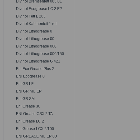
Divinol Bremsenfett 083.01
Divinol Ecogrease LC 2 EP
Divinol Fett L 283
Divinol Kabinenfett 1 rot
Divinol Lithogrease 0
Divinol Lithogrease 00
Divinol Lithogrease 000
Divinol Lithogrease 000/150
Divinol Lithogrease G 421
Eni Eco Grease Plus 2
ENI Ecogrease 0
Eni GR LF
ENI GR MU EP
Eni GR SM
Eni Grease 30
ENI Grease CSX 2 TA
Eni Grease LC 2
Eni Grease LCX 2/100
ENI GREASE MU EP 00