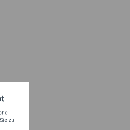
ot
che
Sie zu