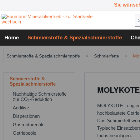
Sie wünsc
Home
Schmierstoffe & Spezialschmierstoffe
Che
Schmierstoffe & Spezialschmierstoffe
Schmierfette
Mol
Schmierstoffe &
Spezialschmierstoffe
MOLYKOTE L
Nachhaltige Schmierstoffe
zur CO₂-Reduktion
MOLYKOTE Longterm 00
Additive
hochbelastete Getri
Dispersionen
Das Schmierfett wurd
Gasmotorenöle
Typische Einsatzber
Getriebeöle
Industrieanlagen.