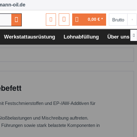
ann-oil.de
0,00 € *

Werkstattausrüstung
Lohnabfüllung
Über uns
befett
it Festschmierstoffen und EP-/AW-Additiven für
Stoßbelastungen und Mischreibung auftreten.
, Führungen sowie stark belastete Komponenten in