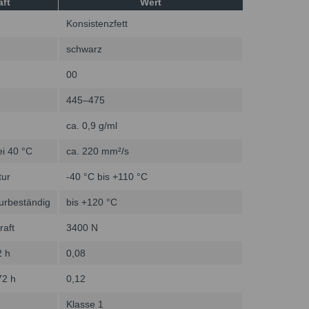
aft
Wert
Konsistenzfett
schwarz
00
445–475
ca. 0,9 g/ml
ei 40 °C
ca. 220 mm²/s
tur
-40 °C bis +110 °C
turbeständig
bis +120 °C
raft
3400 N
2 h
0,08
72 h
0,12
Klasse 1