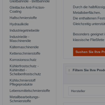
Gleitbahnöle - Bettbahnöle
Durch die halbflüssig
Gleitlacke Anti-Friction-
Coating
Metalloberflächen.
Haftschmierstoffe
Die enthaltenen Fest
Gleichzeitig unterst
Hydrauliköle
Industriegetriebeöle
Besonders geeignet 
Industrieöle -
klassische Fließfette
Maschinenöle
Kältemaschinenöle
Suchen Sie Ihre Pr
Kettenschmierstoffe
Korrosionsschutz
Kühlerfrostschutz -
Kühlmittel -
Filtern Sie Ihre Prod
Scheibenfrostschutz
Kühlschmierstoff
Pflegeprodukte
Lebensmittelschmierstoffe
Hersteller
Metallbearbeitungs-
Schmierstoffe
Dowdupont