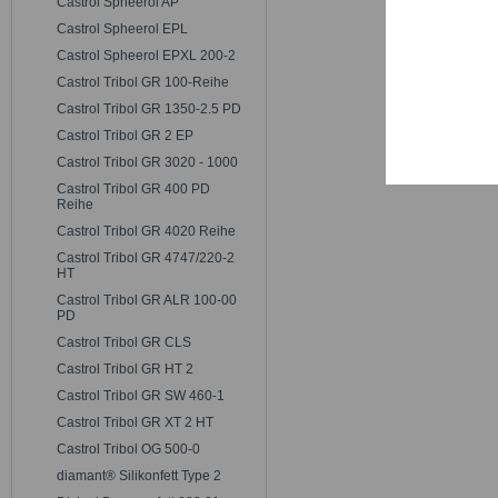
Castrol Spheerol AP
Trackin
Castrol Spheerol EPL
Castrol Spheerol EPXL 200-2
Persona
Castrol Tribol GR 100-Reihe
Castrol Tribol GR 1350-2.5 PD
Castrol Tribol GR 2 EP
Service
Castrol Tribol GR 3020 - 1000
Castrol Tribol GR 400 PD
Reihe
Castrol Tribol GR 4020 Reihe
Castrol Tribol GR 4747/220-2
HT
Castrol Tribol GR ALR 100-00
PD
Castrol Tribol GR CLS
Castrol Tribol GR HT 2
Castrol Tribol GR SW 460-1
Castrol Tribol GR XT 2 HT
Castrol Tribol OG 500-0
diamant® Silikonfett Type 2