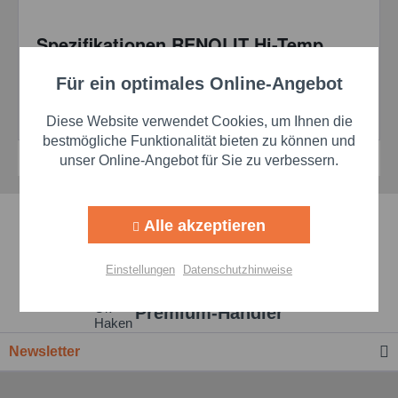
Spezifikationen RENOLIT Hi-Temp
460:
Für ein optimales Online-Angebot
Aktiv
Funktionale
DIN 51825: KPHC 2 N-40
ISO 12924: ISO-L-XD(F)DFB 2
Diese Website verwendet Cookies, um Ihnen die
Aktiv
Marketing
bestmögliche Funktionalität bieten zu können und
unser Online-Angebot für Sie zu verbessern.
Aktiv
Tracking
Schnelle Lieferzeiten
Alle akzeptieren
Aktiv
Personalisierung
Beste Markenqualität
Einstellungen
Datenschutzhinweise
Aktiv
Service
Premium-Händler
Newsletter
Einstellungen speichern