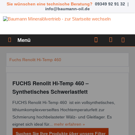
Sie wünschen eine technische Beratung?
09349 92 91 32
|
info@baumann-oil.de
Menü
Fuchs Renolit Hi-Temp 460
FUCHS Renolit Hi-Temp 460 –
Synthetisches Schwerlastfett
FUCHS Renolit Hi-Temp 460 ist ein vollsynthetisches,
lithiumkomplexverseiftes Hochtemperaturfett zur
Schmierung hochbelasteter Wälz- und Gleitlager. Es
eignet sich ideal für...
mehr erfahren »
Suchen Sie Ihre Produkte über unsere Filter