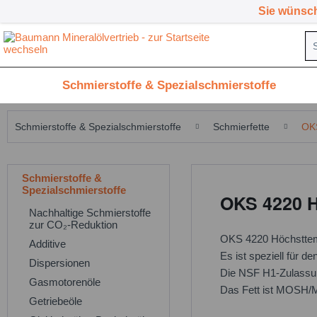
Sie wünsc
Home
Schmierstoffe & Spezialschmierstoffe
Che
Schmierstoffe & Spezialschmierstoffe
Schmierfette
OK
Schmierstoffe &
Spezialschmierstoffe
OKS 4220 H
Nachhaltige Schmierstoffe
zur CO₂-Reduktion
OKS 4220 Höchsttempe
Additive
Es ist speziell für 
Dispersionen
Die NSF H1-Zulassung
Gasmotorenöle
Das Fett ist MOSH/
Getriebeöle