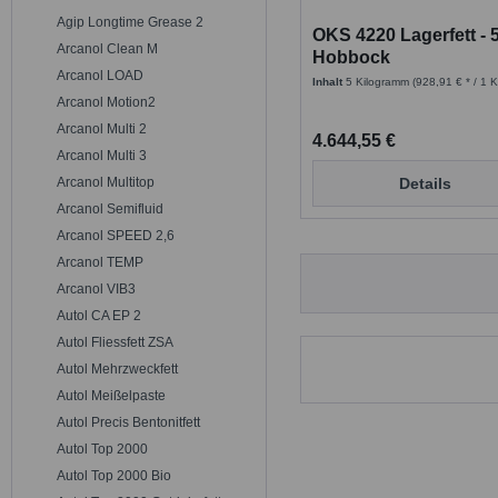
Agip Longtime Grease 2
OKS 4220 Lagerfett - 
Arcanol Clean M
Hobbock
Arcanol LOAD
Inhalt
5 Kilogramm
(928,91 € * / 1 
Arcanol Motion2
Arcanol Multi 2
4.644,55 €
Arcanol Multi 3
Arcanol Multitop
Details
Arcanol Semifluid
Arcanol SPEED 2,6
Arcanol TEMP
Arcanol VIB3
Autol CA EP 2
Autol Fliessfett ZSA
Autol Mehrzweckfett
Autol Meißelpaste
Autol Precis Bentonitfett
Autol Top 2000
Autol Top 2000 Bio