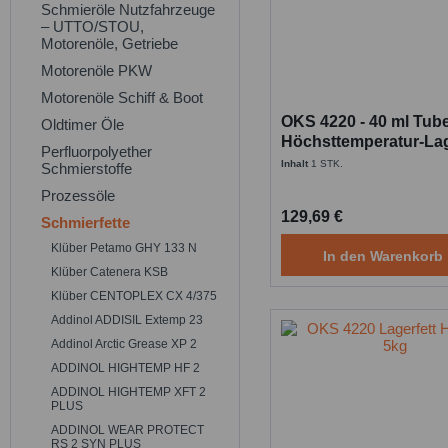
Schmieröle Nutzfahrzeuge
– UTTO/STOU,
Motorenöle, Getriebe
Motorenöle PKW
Motorenöle Schiff & Boot
OKS 4220 - 40 ml Tub
Oldtimer Öle
Höchsttemperatur-Lag
Perfluorpolyether
Inhalt
1 STK.
Schmierstoffe
Prozessöle
129,69 €
Schmierfette
Klüber Petamo GHY 133 N
In den
Warenkorb
Klüber Catenera KSB
Klüber CENTOPLEX CX 4/375
Addinol ADDISIL Extemp 23
Addinol Arctic Grease XP 2
ADDINOL HIGHTEMP HF 2
ADDINOL HIGHTEMP XFT 2
PLUS
ADDINOL WEAR PROTECT
RS 2 SYN PLUS