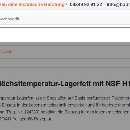
hen eine technische Beratung?
09349 92 91 32
|
info@baum
mie & Kraftstoffe
Tücher & Ölbinder
Entsorgung
S 4220
öchsttemperatur-Lagerfett mit NSF H
ratur-Lagerfett ist ein Spezialfett auf Basis perfluorierter Polyeth
den Einsatz in der Lebensmitteltechnik entwickelt und für höchste th
 (Reg.-Nr. 124380) bestätigt die Eignung für den lebensmittelnahen
MOAH-frei gemäß Rezeptur.