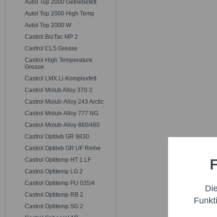
Autol Top 2000 Getriebefett
Autol Top 2000 High Temp
Autol Top 2000 W
Castrol BioTac MP 2
Castrol CLS Grease
Castrol High Temperature
Grease
Castrol LMX Li-Komplexfett
Castrol Molub Alloy 370-2
Castrol Molub-Alloy 243 Arctic
Castrol Molub-Alloy 777 NG
Castrol Molub-Alloy 860/460
Castrol Optileb GR 9830
Castrol Optileb GR UF Reihe
F
Castrol Optitemp HT 1 LF
Castrol Optitemp LG 2
Castrol Optitemp PU 035/4
Di
Castrol Optitemp RB 2
Funkt
Castrol Optitemp SG 2