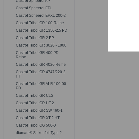
Castrol Spheerol AP
Castrol Spheerol EPL
Castrol Spheerol EPXL 200-2
Castrol Tribol GR 100-Reihe
Castrol Tribol GR 1350-2.5 PD
Castrol Tribol GR 2 EP
Castrol Tribol GR 3020 - 1000
Castrol Tribol GR 400 PD
Reihe
Castrol Tribol GR 4020 Reihe
Castrol Tribol GR 4747/220-2
HT
Castrol Tribol GR ALR 100-00
PD
Castrol Tribol GR CLS
Castrol Tribol GR HT 2
Castrol Tribol GR SW 460-1
Castrol Tribol GR XT 2 HT
Castrol Tribol OG 500-0
diamant® Silikonfett Type 2