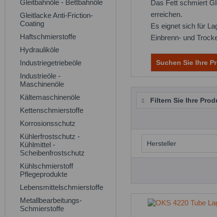
Gleitbahnöle - Bettbahnöle
Das Fett schmiert Gl
erreichen.
Gleitlacke Anti-Friction-
Coating
Es eignet sich für L
Haftschmierstoffe
Einbrenn- und Trocke
Hydrauliköle
Industriegetriebeöle
Suchen Sie Ihre Pr
Industrieöle -
Maschinenöle
Kältemaschinenöle
Filtern Sie Ihre Prod
Kettenschmierstoffe
Korrosionsschutz
Kühlerfrostschutz -
Hersteller
Kühlmittel -
Scheibenfrostschutz
Kühlschmierstoff
OKS
Pflegeprodukte
Lebensmittelschmierstoffe
Metallbearbeitungs-
Schmierstoffe