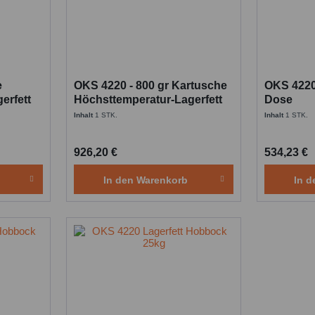
e
OKS 4220 - 800 gr Kartusche
OKS 4220 
erfett
Höchsttemperatur-Lagerfett
Dose
Inhalt
1 STK.
Inhalt
1 STK.
926,20 €
534,23 €
In den
Warenkorb
In d