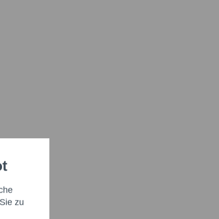
ot
che
Sie zu