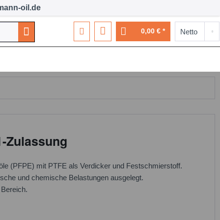
ann-oil.de
0,00 € *
Werkstattausrüstung
Lohnabfüllung
Über uns
1-Zulassung
eröle (PFPE) mit PTFE als Verdicker und Festschmierstoff.
ermische und chemische Belastungen ausgelegt.
 Bereich.