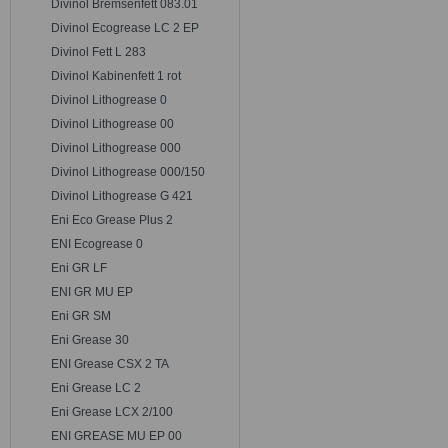
Divinol Bremsenfett 083.01
Divinol Ecogrease LC 2 EP
Divinol Fett L 283
Divinol Kabinenfett 1 rot
Divinol Lithogrease 0
Divinol Lithogrease 00
Divinol Lithogrease 000
Divinol Lithogrease 000/150
Divinol Lithogrease G 421
Eni Eco Grease Plus 2
ENI Ecogrease 0
Eni GR LF
ENI GR MU EP
Eni GR SM
Eni Grease 30
ENI Grease CSX 2 TA
Eni Grease LC 2
Eni Grease LCX 2/100
ENI GREASE MU EP 00