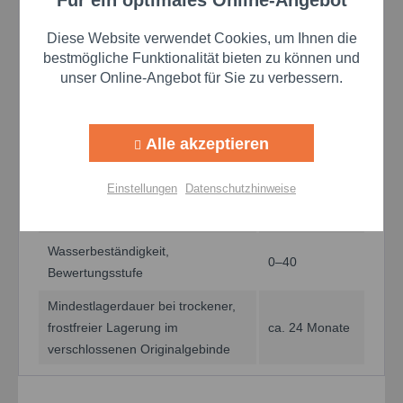
Aktiv
Funktionale
Nachschmierung
Diese Website verwendet Cookies, um Ihnen die
Funktionsfähigkeit des
Aktiv
Marketing
bestmögliche Funktionalität bieten zu können und
−30 °C
Schmierfilms
unser Online-Angebot für Sie zu verbessern.
FZG-Fresstest,
Aktiv
Tracking
≥ 12
Schadenskraftstufe
Alle akzeptieren
VKA-Schweißkraft
≥ 5.000 N
Aktiv
Personalisierung
Einstellungen
Datenschutzhinweise
1–100
Korrosionswirkung auf Kupfer
Aktiv
Korrosionsgrad
Service
Wasserbeständigkeit,
0–40
Bewertungsstufe
Einstellungen speichern
Mindestlagerdauer bei trockener,
frostfreier Lagerung im
ca. 24 Monate
verschlossenen Originalgebinde