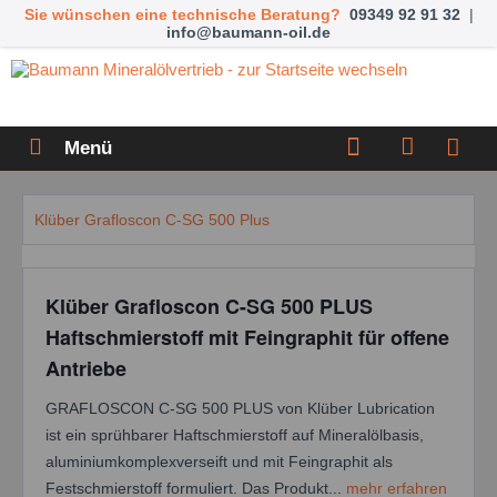
Sie wünschen eine technische Beratung?
09349 92 91 32
|
info@baumann-oil.de
Menü
Klüber Grafloscon C-SG 500 Plus
Klüber Grafloscon C-SG 500 PLUS
Haftschmierstoff mit Feingraphit für offene
Antriebe
GRAFLOSCON C-SG 500 PLUS von Klüber Lubrication
ist ein sprühbarer Haftschmierstoff auf Mineralölbasis,
aluminiumkomplexverseift und mit Feingraphit als
Festschmierstoff formuliert. Das Produkt...
mehr erfahren