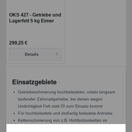
OKS 427 - Getriebe und
Lagerfett 5 kg Eimer
299,25 €
Details
Einsatzgebiete
Getriebeschmierung hochbelasteter, relativ langsam
laufender Zahnradgetriebe, bei denen wegen
Undichtigkeit Fett statt Öl zum Einsatz kommt
Für hochbelastete und stoßartig belastete Antriebe
Kettenschmierung von z.B. Hohlbolzenketten im
Förder- und Transportbereich, bei Wasser- und