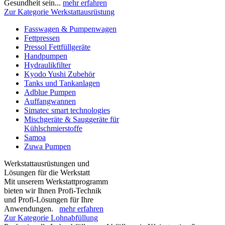
Gesundheit sein...
mehr erfahren
Zur Kategorie Werkstattausrüstung
Fasswagen & Pumpenwagen
Fettpressen
Pressol Fettfüllgeräte
Handpumpen
Hydraulikfilter
Kyodo Yushi Zubehör
Tanks und Tankanlagen
Adblue Pumpen
Auffangwannen
Simatec smart technologies
Mischgeräte & Sauggeräte für
Kühlschmierstoffe
Samoa
Zuwa Pumpen
Werkstattausrüstungen und
Lösungen für die Werkstatt
Mit unserem Werkstattprogramm
bieten wir Ihnen Profi-Technik
und Profi-Lösungen für Ihre
Anwendungen.
mehr erfahren
Zur Kategorie Lohnabfüllung