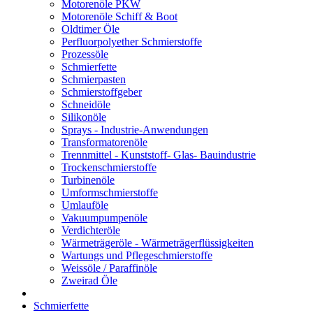
Motorenöle PKW
Motorenöle Schiff & Boot
Oldtimer Öle
Perfluorpolyether Schmierstoffe
Prozessöle
Schmierfette
Schmierpasten
Schmierstoffgeber
Schneidöle
Silikonöle
Sprays - Industrie-Anwendungen
Transformatorenöle
Trennmittel - Kunststoff- Glas- Bauindustrie
Trockenschmierstoffe
Turbinenöle
Umformschmierstoffe
Umlauföle
Vakuumpumpenöle
Verdichteröle
Wärmeträgeröle - Wärmeträgerflüssigkeiten
Wartungs und Pflegeschmierstoffe
Weissöle / Paraffinöle
Zweirad Öle
Schmierfette