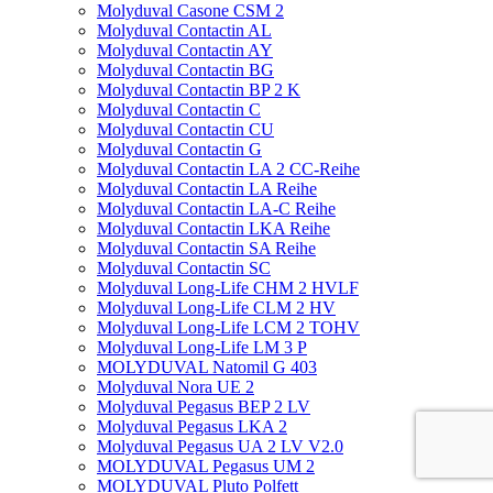
Molyduval Casone CSM 2
Molyduval Contactin AL
Molyduval Contactin AY
Molyduval Contactin BG
Molyduval Contactin BP 2 K
Molyduval Contactin C
Molyduval Contactin CU
Molyduval Contactin G
Molyduval Contactin LA 2 CC-Reihe
Molyduval Contactin LA Reihe
Molyduval Contactin LA-C Reihe
Molyduval Contactin LKA Reihe
Molyduval Contactin SA Reihe
Molyduval Contactin SC
Molyduval Long-Life CHM 2 HVLF
Molyduval Long-Life CLM 2 HV
Molyduval Long-Life LCM 2 TOHV
Molyduval Long-Life LM 3 P
MOLYDUVAL Natomil G 403
Molyduval Nora UE 2
Molyduval Pegasus BEP 2 LV
Molyduval Pegasus LKA 2
Molyduval Pegasus UA 2 LV V2.0
MOLYDUVAL Pegasus UM 2
MOLYDUVAL Pluto Polfett