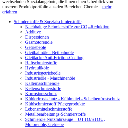
wechselnden Spezialangebote, die ihnen einen Überblick von
unserem Produktportfolio aus den Bereichen Chemie...
mehr
erfahren
Schmierstoffe & Spezialschmierstoffe
Nachhaltige Schmierstoffe zur CO₂-Reduktion
Additive
Dispersionen
Gasmotorenöle
Getriebeöle
Gleitbahnöle - Bettbahnöle
Gleitlacke Anti-Friction-Coating
Haftschmierstoffe
Hydrauliköle
Industriegetriebeöle
Industrieöle - Maschinenöle
Kältemaschinenöle
Kettenschmierstoffe
Korrosionsschutz
Kühlerfrostschutz - Kühlmittel - Scheibenfrostschutz
Kühlschmierstoff Pflegeprodukte
Lebensmittelschmierstoffe
Metallbearbeitungs-Schmierstoffe
Schmieröle Nutzfahrzeuge – UTTO/STOU,
Motorenöle, Getriebe