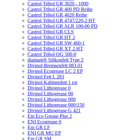
Castrol Tribol GR 3020 - 1000
Castrol Tribol GR 400 PD Reihe
Castrol Tribol GR 4020 Reihe
Castrol Tribol GR 4747/220-2 HT
Castrol Tribol GR ALR 100-00 PD
Castrol Tribol GR CLS
Castrol Tribol GR HT 2
Castrol Tribol GR SW 460-1
Castrol Tribol GR XT 2 HT
Castrol Tribol OG 500-0
diamant® Silikonfett Type 2
Divinol Bremsenfett 083.01
Divinol Ecogrease LC 2 EP
Divinol Fett L 283
Divinol Kabinenfett 1 rot
Divinol Lithogrease 0
Divinol Lithogrease 00
Divinol Lithogrease 000
Divinol Lithogrease 000/150
Divinol Lithogrease G 421
Eni Eco Grease Plus 2
ENI Ecogrease 0
Eni GR LF
ENI GR MU EP
Eni GR SM