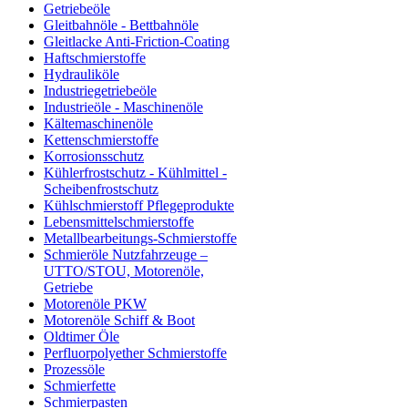
Getriebeöle
Gleitbahnöle - Bettbahnöle
Gleitlacke Anti-Friction-Coating
Haftschmierstoffe
Hydrauliköle
Industriegetriebeöle
Industrieöle - Maschinenöle
Kältemaschinenöle
Kettenschmierstoffe
Korrosionsschutz
Kühlerfrostschutz - Kühlmittel -
Scheibenfrostschutz
Kühlschmierstoff Pflegeprodukte
Lebensmittelschmierstoffe
Metallbearbeitungs-Schmierstoffe
Schmieröle Nutzfahrzeuge –
UTTO/STOU, Motorenöle,
Getriebe
Motorenöle PKW
Motorenöle Schiff & Boot
Oldtimer Öle
Perfluorpolyether Schmierstoffe
Prozessöle
Schmierfette
Schmierpasten