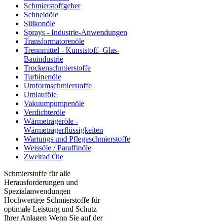
Schmierstoffgeber
Schneidöle
Silikonöle
Sprays - Industrie-Anwendungen
Transformatorenöle
Trennmittel - Kunststoff- Glas-
Bauindustrie
Trockenschmierstoffe
Turbinenöle
Umformschmierstoffe
Umlauföle
Vakuumpumpenöle
Verdichteröle
Wärmeträgeröle -
Wärmeträgerflüssigkeiten
Wartungs und Pflegeschmierstoffe
Weissöle / Paraffinöle
Zweirad Öle
Schmierstoffe für alle
Herausforderungen und
Spezialanwendungen
Hochwertige Schmierstoffe für
optimale Leistung und Schutz
Ihrer Anlagen Wenn Sie auf der