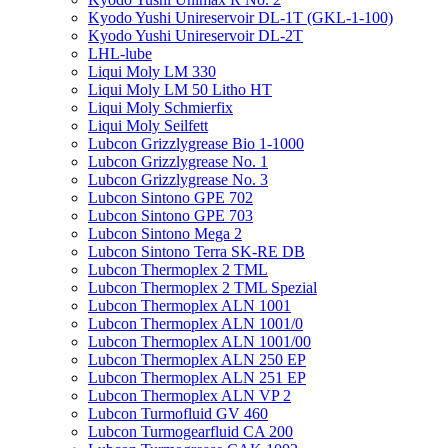
Kyodo Yushi Unireservoir DL-1T (GKL-1-100)
Kyodo Yushi Unireservoir DL-2T
LHL-lube
Liqui Moly LM 330
Liqui Moly LM 50 Litho HT
Liqui Moly Schmierfix
Liqui Moly Seilfett
Lubcon Grizzlygrease Bio 1-1000
Lubcon Grizzlygrease No. 1
Lubcon Grizzlygrease No. 3
Lubcon Sintono GPE 702
Lubcon Sintono GPE 703
Lubcon Sintono Mega 2
Lubcon Sintono Terra SK-RE DB
Lubcon Thermoplex 2 TML
Lubcon Thermoplex 2 TML Spezial
Lubcon Thermoplex ALN 1001
Lubcon Thermoplex ALN 1001/0
Lubcon Thermoplex ALN 1001/00
Lubcon Thermoplex ALN 250 EP
Lubcon Thermoplex ALN 251 EP
Lubcon Thermoplex ALN VP 2
Lubcon Turmofluid GV 460
Lubcon Turmogearfluid CA 200