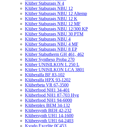
Klüber Staburags N 4
Klüber Staburags NBU 12
Klüber Staburags NBU 12 Altemp
Klüber Staburags NBU 12 K
Klüber Staburags NBU 12 MF
Klüber Staburags NBU 12/300 KP
Klüber Staburags NBU 30 PTM
Klüber Staburags NBU 4
Klüber Staburags NBU 4 MF
Klüber Staburags NBU 8 EP
Klüber Stabutherm GH 461, 462
Klüber Syntheso Proba 270
Klüber UNISILKON L 250 L
Klüber UNISILKON LCA 3801
Klüberalfa BF 83-102
Klüberalfa HPX 93-1202
Klüberbeta VR 67-3500
Klüberfood NH1 34-401
Klüberfood NH1 87-703 Hyg
Klüberfood NH1 94-6000
Klüberplex BEM 34-132
Klübersynth BEH 42-232
Klübersynth UH1 14-1600
Klübersynth UH1 64-2403
Kyodo Excelite 0C453