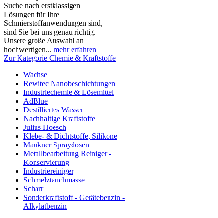
Suche nach erstklassigen
Lösungen für Ihre
Schmierstoffanwendungen sind,
sind Sie bei uns genau richtig.
Unsere große Auswahl an
hochwertigen...
mehr erfahren
Zur Kategorie Chemie & Kraftstoffe
Wachse
Rewitec Nanobeschichtungen
Industriechemie & Lösemittel
AdBlue
Destilliertes Wasser
Nachhaltige Kraftstoffe
Julius Hoesch
Klebe- & Dichtstoffe, Silikone
Maukner Spraydosen
Metallbearbeitung Reiniger -
Konservierung
Industriereiniger
Schmelztauchmasse
Scharr
Sonderkraftstoff - Gerätebenzin -
Alkylatbenzin