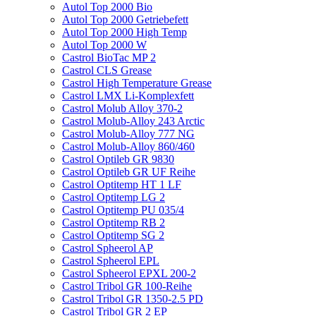
Autol Top 2000 Bio
Autol Top 2000 Getriebefett
Autol Top 2000 High Temp
Autol Top 2000 W
Castrol BioTac MP 2
Castrol CLS Grease
Castrol High Temperature Grease
Castrol LMX Li-Komplexfett
Castrol Molub Alloy 370-2
Castrol Molub-Alloy 243 Arctic
Castrol Molub-Alloy 777 NG
Castrol Molub-Alloy 860/460
Castrol Optileb GR 9830
Castrol Optileb GR UF Reihe
Castrol Optitemp HT 1 LF
Castrol Optitemp LG 2
Castrol Optitemp PU 035/4
Castrol Optitemp RB 2
Castrol Optitemp SG 2
Castrol Spheerol AP
Castrol Spheerol EPL
Castrol Spheerol EPXL 200-2
Castrol Tribol GR 100-Reihe
Castrol Tribol GR 1350-2.5 PD
Castrol Tribol GR 2 EP