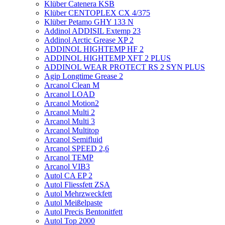
Klüber Catenera KSB
Klüber CENTOPLEX CX 4/375
Klüber Petamo GHY 133 N
Addinol ADDISIL Extemp 23
Addinol Arctic Grease XP 2
ADDINOL HIGHTEMP HF 2
ADDINOL HIGHTEMP XFT 2 PLUS
ADDINOL WEAR PROTECT RS 2 SYN PLUS
Agip Longtime Grease 2
Arcanol Clean M
Arcanol LOAD
Arcanol Motion2
Arcanol Multi 2
Arcanol Multi 3
Arcanol Multitop
Arcanol Semifluid
Arcanol SPEED 2,6
Arcanol TEMP
Arcanol VIB3
Autol CA EP 2
Autol Fliessfett ZSA
Autol Mehrzweckfett
Autol Meißelpaste
Autol Precis Bentonitfett
Autol Top 2000