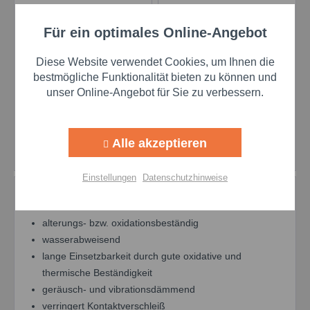
Für ein optimales Online-Angebot
Aktiv
Funktionale
Molyduval Contactin
Molyduval Contactin
Diese Website verwendet Cookies, um Ihnen die
AY in 400 gr/PA
AY in 500 gr/PD
Aktiv
Marketing
bestmögliche Funktionalität bieten zu können und
Abdichtfett für
Abdichtfett für
unser Online-Angebot für Sie zu verbessern.
Elektrokontakte
Elektrokontakte
Aktiv
Tracking
Preis auf Anfrage
Preis auf Anfrage
Alle akzeptieren
Details
Details
Aktiv
Personalisierung
Einstellungen
Datenschutzhinweise
Eigenschaften
Aktiv
Service
alterungs- bzw. oxidationsbeständig
wasserabweisend
Einstellungen speichern
lange Einsetzbarkeit durch gute oxidative und
thermische Beständigkeit
geräusch- und vibrationsdämmend
verringert Kontaktverschleiß