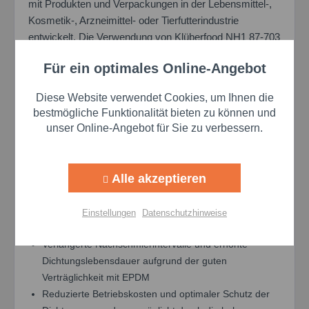
mit Produkten und Verpackungen in der Lebensmittel-,
Kosmetik-, Arzneimittel- oder Tierfutterindustrie
entwickelt. Die Verwendung von Klüberfood NH1 87-703
Hyg leistet dabei einen Beitrag zur Erhöhung der
Für ein optimales Online-Angebot
Aktiv
Zuverlässigkeit Ihrer Produktionsprozesse. Wir
Funktionale
empfehlen jedoch zusätzlich eine Risikoanalyse, z.B.
Diese Website verwendet Cookies, um Ihnen die
HACCP, durchzuführen.
Aktiv
Marketing
bestmögliche Funktionalität bieten zu können und
unser Online-Angebot für Sie zu verbessern.
Aktiv
Tracking
Vorteile für Ihre Anwendung
Alle akzeptieren
Aktiv
Personalisierung
Verlängerung der Serviceintervalle aufgrund eines
antimikrobiellen Wirkstoffs der das Schmierfett vor
Einstellungen
Datenschutzhinweise
dem mikrobiellen Verderb schützt
Aktiv
Service
Verlängerte Nachschmierintervalle und erhöhte
Dichtungslebensdauer aufgrund der guten
Verträglichkeit mit EPDM
Einstellungen speichern
Reduzierte Betriebskosten und optimaler Schutz der