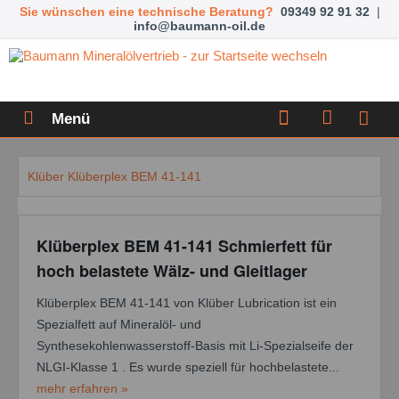
Sie wünschen eine technische Beratung?
09349 92 91 32
|
info@baumann-oil.de
Menü
Klüber Klüberplex BEM 41-141
Klüberplex BEM 41-141 Schmierfett für
hoch belastete Wälz- und Gleitlager
Klüberplex BEM 41-141 von Klüber Lubrication ist ein
Spezialfett auf Mineralöl- und
Synthesekohlenwasserstoff-Basis mit Li-Spezialseife der
NLGI-Klasse 1 . Es wurde speziell für hochbelastete...
mehr erfahren »