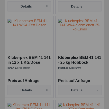
Details
Details
Klüberplex BEM 41-141
Klüberplex BEM 41-141
in 12 x 1 KG/Dose
- 25 kg Hobbock
Schmierstoff für Wälz-
Schmierstoff für Wälz-
Inhalt
12 Kilogramm
Inhalt
25 Kilogramm
und Gleitlager
und Gleitlager
Preis auf Anfrage
Preis auf Anfrage
Details
Details