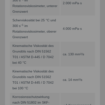
300 s
im
2.000 mPa·s
Rotationsviskosimeter, unterer
Grenzwert
Scherviskosität bei 25 °C und
−1
300 s
im
4.000 mPa·s
Rotationsviskosimeter, oberer
Grenzwert
Kinematische Viskosität des
Grundöls nach DIN 51562
ca. 130 mm²/s
T01 / ASTM D-445 / D 7042
bei 40 °C
Kinematische Viskosität des
Grundöls nach DIN 51562
ca. 14 mm²/s
T01 / ASTM D-445 / D 7042
bei 100 °C
Korrosionsschutzwirkung
nach DIN 51802 im SKF-