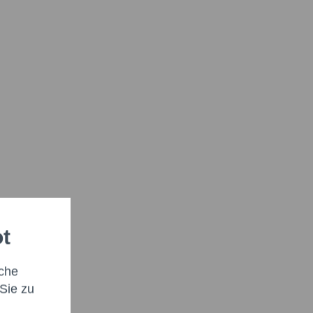
ot
che
Sie zu