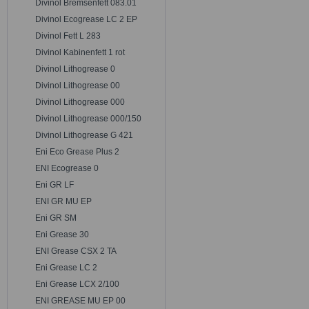
Divinol Bremsenfett 083.01
Divinol Ecogrease LC 2 EP
Divinol Fett L 283
Divinol Kabinenfett 1 rot
Divinol Lithogrease 0
Divinol Lithogrease 00
Divinol Lithogrease 000
Divinol Lithogrease 000/150
Divinol Lithogrease G 421
Eni Eco Grease Plus 2
ENI Ecogrease 0
Eni GR LF
ENI GR MU EP
Eni GR SM
Eni Grease 30
ENI Grease CSX 2 TA
Eni Grease LC 2
Eni Grease LCX 2/100
ENI GREASE MU EP 00