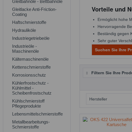
Gleitbahnöle - Bettbahnöle
Vorteile und 
Gleitlacke Anti-Friction-
Coating
Ermöglicht hohe M
Haftschmierstoffe
Hervorragende Bes
Hydrauliköle
Beständig gegen K
Industriegetriebeöle
Sehr guter Versch
Industrieöle -
Suchen Sie Ihre Pr
Maschinenöle
Kältemaschinenöle
Kettenschmierstoffe
Filtern Sie Ihre Prod
Korrosionsschutz
Kühlerfrostschutz -
Kühlmittel -
Scheibenfrostschutz
Hersteller
Kühlschmierstoff
Pflegeprodukte
OKS
Lebensmittelschmierstoffe
Metallbearbeitungs-
Schmierstoffe