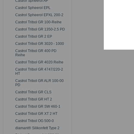
Castrol Spheerol AP
Trackin
Castrol Spheerol EPL
Castrol Spheerol EPXL 200-2
Persona
Castrol Tribol GR 100-Reihe
Castrol Tribol GR 1350-2.5 PD
Castrol Tribol GR 2 EP
Service
Castrol Tribol GR 3020 - 1000
Castrol Tribol GR 400 PD
Reihe
Castrol Tribol GR 4020 Reihe
Castrol Tribol GR 4747/220-2
HT
Castrol Tribol GR ALR 100-00
PD
Castrol Tribol GR CLS
Castrol Tribol GR HT 2
Castrol Tribol GR SW 460-1
Castrol Tribol GR XT 2 HT
Castrol Tribol OG 500-0
diamant® Silikonfett Type 2