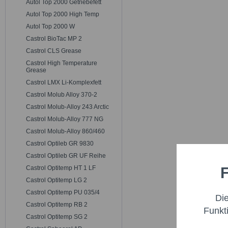
Autol Top 2000 Getriebefett
Autol Top 2000 High Temp
Autol Top 2000 W
Castrol BioTac MP 2
Castrol CLS Grease
Castrol High Temperature
Grease
Castrol LMX Li-Komplexfett
Castrol Molub Alloy 370-2
Castrol Molub-Alloy 243 Arctic
Castrol Molub-Alloy 777 NG
Castrol Molub-Alloy 860/460
Castrol Optileb GR 9830
Castrol Optileb GR UF Reihe
F
Castrol Optitemp HT 1 LF
Funktio
Castrol Optitemp LG 2
Castrol Optitemp PU 035/4
Di
Marketi
Castrol Optitemp RB 2
Funkt
Castrol Optitemp SG 2