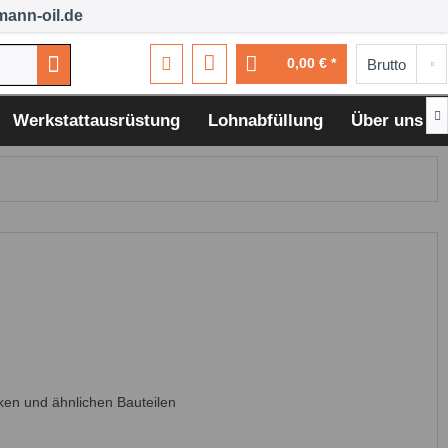
ann-oil.de
0,00 € *

Werkstattausrüstung
Lohnabfüllung
Über uns
en und ähnlichen Bauteilen