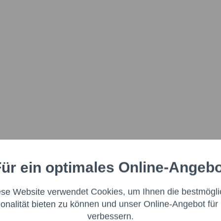
ür ein optimales Online-Angeb
Aktiv
nale
ese Website verwendet Cookies, um Ihnen die bestmögli
Aktiv
ng
ionalität bieten zu können und unser Online-Angebot für 
verbessern.