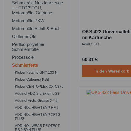
Schmieröle Nutzfahrzeuge
– UTTO/STOU,
Motorenöle, Getriebe
Motorenöle PKW
Motorenöle Schiff & Boot
OKS 422 Universalfett
Oldtimer Öle
ml Kartusche
Perfluorpolyether
Inhalt
1 STK.
Schmierstoffe
Prozessöle
60,31 €
Schmierfette
In den
Warenkorb
Klüber Petamo GHY 133 N
Klüber Catenera KSB
Klüber CENTOPLEX CX 4/375
Addinol ADDISIL Extemp 23
Addinol Arctic Grease XP 2
ADDINOL HIGHTEMP HF 2
ADDINOL HIGHTEMP XFT 2
PLUS
ADDINOL WEAR PROTECT
RS 2 SYN PLUS