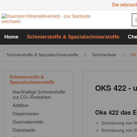
Sie wünsc
Home
Schmierstoffe & Spezialschmierstoffe
Che
Schmierstoffe & Spezialschmierstoffe
Schmierfette
OK
Schmierstoffe &
Spezialschmierstoffe
OKS 422 - u
Nachhaltige Schmierstoffe
zur CO₂-Reduktion
Additive
Oks 422 das E
Dispersionen
Gasmotorenöle
Schmierung von Wä
Getriebeöle
Schmierung von S