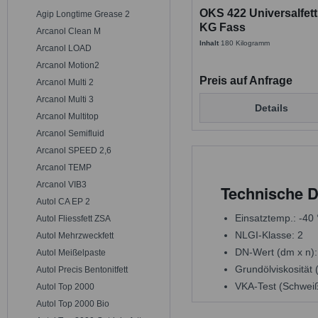
OKS 422 Universalfett
Agip Longtime Grease 2
KG Fass
Arcanol Clean M
Inhalt
180 Kilogramm
Arcanol LOAD
Arcanol Motion2
Preis auf Anfrage
Arcanol Multi 2
Arcanol Multi 3
Details
Arcanol Multitop
Arcanol Semifluid
Arcanol SPEED 2,6
Arcanol TEMP
Arcanol VIB3
Technische D
Autol CA EP 2
Einsatztemp.: -40
Autol Fliessfett ZSA
NLGI-Klasse: 2
Autol Mehrzweckfett
DN-Wert (dm x n)
Autol Meißelpaste
Grundölviskosität 
Autol Precis Bentonitfett
VKA-Test (Schweiß
Autol Top 2000
Autol Top 2000 Bio