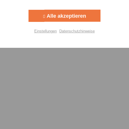
Aktiv
g
Alle akzeptieren
Aktiv
lisierung
Einstellungen
Datenschutzhinweise
Aktiv
Einstellungen speichern