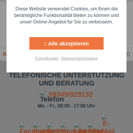
Diese Website verwendet Cookies, um Ihnen die
Schnelle Lieferzeiten
Aktiv
Marketing
bestmögliche Funktionalität bieten zu können und
unser Online-Angebot für Sie zu verbessern.
Beste Markenqualität
Aktiv
Tracking
Premium-Händler
Alle akzeptieren
Aktiv
Personalisierung
Newsletter
Einstellungen
Datenschutzhinweise
Aktiv
Service
TELEFONISCHE UNTERSTÜTZUNG
UND BERATUNG
Einstellungen speichern
09349/929132
Mo. - Fr., 08:00 - 17:00 Uhr