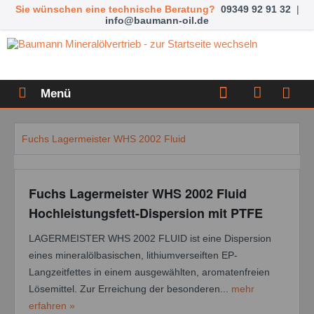
Sie wünschen eine technische Beratung?
09349 92 91 32
|
info@baumann-oil.de
Menü
Fuchs Lagermeister WHS 2002 Fluid
Fuchs Lagermeister WHS 2002 Fluid
Hochleistungsfett-Dispersion mit PTFE
LAGERMEISTER WHS 2002 FLUID ist eine Dispersion
eines mineralölbasischen, lithiumverseiften EP-
Langzeitfettes in einem ausgewählten, aromatenfreien
Lösemittel. Zur Erreichung der besonderen...
mehr
erfahren »