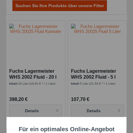
Suchen Sie Ihre Produkte über unsere Filter
Fuchs Lagermeister
Fuchs Lagermeister
WHS 2002 Fluid - 20 l
WHS 2002 Fluid - 5 l
Kanne
Kanister
Inhalt
20 Liter
(19,91 € * / 1 Liter)
Inhalt
5 Liter
(21,54 € * / 1 Liter)
398,20 €
107,70 €
Details
Details
Für ein optimales Online-Angebot
Aktiv
Funktionale