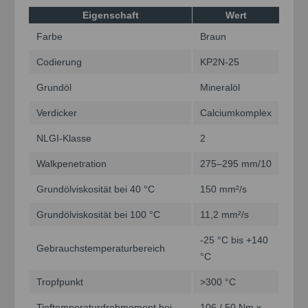
Eigenschaft
Wert
Farbe
Braun
Codierung
KP2N-25
Grundöl
Mineralöl
Verdicker
Calciumkomplex
NLGI-Klasse
2
Walkpenetration
275–295 mm/10
Grundölviskosität bei 40 °C
150 mm²/s
Grundölviskosität bei 100 °C
11,2 mm²/s
-25 °C bis +140
Gebrauchstemperaturbereich
°C
Tropfpunkt
>300 °C
Tieftemperaturdrehmoment bei
106 / 50 Nm x