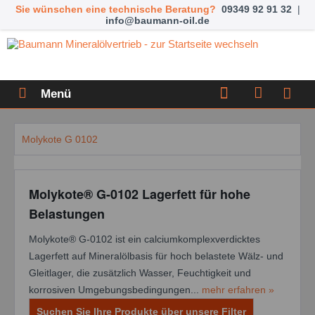
Sie wünschen eine technische Beratung?
09349 92 91 32
|
info@baumann-oil.de
Menü
Molykote G 0102
Molykote® G-0102 Lagerfett für hohe
Belastungen
Molykote® G-0102 ist ein calciumkomplexverdicktes
Lagerfett auf Mineralölbasis für hoch belastete Wälz- und
Gleitlager, die zusätzlich Wasser, Feuchtigkeit und
korrosiven Umgebungsbedingungen...
mehr erfahren »
Suchen Sie Ihre Produkte über unsere Filter