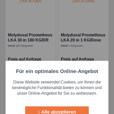
Molyduval Prometheus
Molyduval Prometheus
LKA 30 in 180 KG/DR
LKA 20 in 1 KG/Dose
Synth. Hochtemperatur
Synth. Hochtemperatur
Inhalt
180 Kilogramm
Inhalt
1 Kilogramm
Getriebefließfett
Getriebefließfett
Preis auf Anfrage
Preis auf Anfrage
Details
Details
Für ein optimales Online-Angebot
Aktiv
Funktionale
Diese Website verwendet Cookies, um Ihnen die
Aktiv
Marketing
bestmögliche Funktionalität bieten zu können und
unser Online-Angebot für Sie zu verbessern.
Aktiv
Tracking
Alle akzeptieren