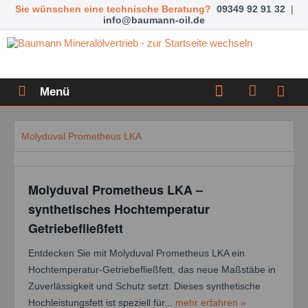
Sie wünschen eine technische Beratung?
09349 92 91 32
|
info@baumann-oil.de
Menü
Molyduval Prometheus LKA
Molyduval Prometheus LKA –
synthetisches Hochtemperatur
Getriebefließfett
Entdecken Sie mit Molyduval Prometheus LKA ein
Hochtemperatur-Getriebefließfett, das neue Maßstäbe in
Zuverlässigkeit und Schutz setzt. Dieses synthetische
Hochleistungsfett ist speziell für...
mehr erfahren »