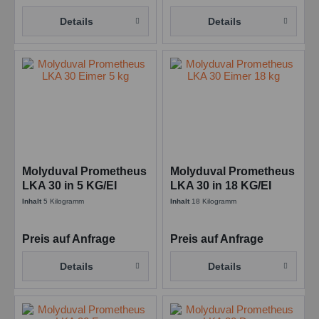
Details
Details
Molyduval Prometheus
Molyduval Prometheus
LKA 30 in 5 KG/EI
LKA 30 in 18 KG/EI
Synth. Hochtemperatur
Synth. Hochtemperatur
Inhalt
5 Kilogramm
Inhalt
18 Kilogramm
Getriebefließfett
Getriebefließfett
Preis auf Anfrage
Preis auf Anfrage
Details
Details