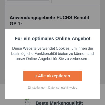
Anwendungsgebiete FUCHS Renolit
GP 1:
RENOLIT GP 1 ist optimal für die Schmierung aller
Arten von Wälz- und Gleitlagern in verschiedenen
Für ein optimales Online-Angebot
Aktiv
Funktionale
industriellen Bereichen geeignet.
Diese Website verwendet Cookies, um Ihnen die
Besonders vorteilhaft in feuchten Umgebungen und bei
Aktiv
Marketing
bestmögliche Funktionalität bieten zu können und
Anwendungen, die einen hohen Korrosionsschutz
unser Online-Angebot für Sie zu verbessern.
erfordern.
Aktiv
Tracking
Alle akzeptieren
Aktiv
Personalisierung
Einstellungen
Datenschutzhinweise
Schnelle Lieferzeiten
Aktiv
Service
Beste Markenqualität