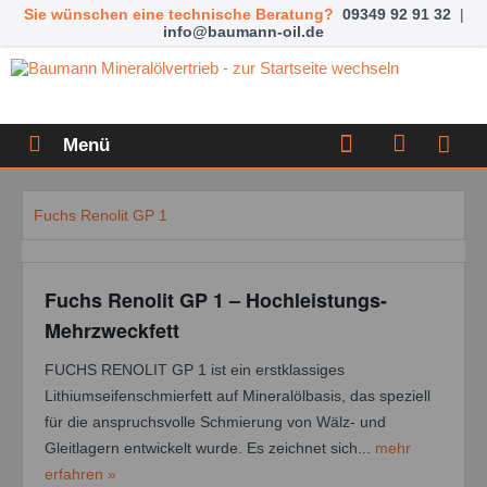
Sie wünschen eine technische Beratung?
09349 92 91 32
|
info@baumann-oil.de
Menü
Fuchs Renolit GP 1
Fuchs Renolit GP 1 – Hochleistungs-
Mehrzweckfett
FUCHS RENOLIT GP 1 ist ein erstklassiges
Lithiumseifenschmierfett auf Mineralölbasis, das speziell
für die anspruchsvolle Schmierung von Wälz- und
Gleitlagern entwickelt wurde. Es zeichnet sich...
mehr
erfahren »