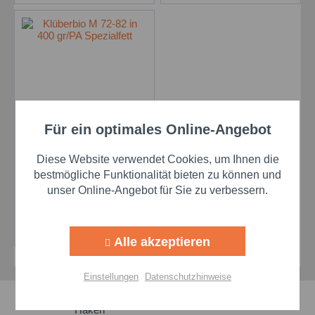
Für ein optimales Online-Angebot
Klüberbio M 72-82 in
Aktiv
Funktionale
400 gr/PA Spezialfett
Diese Website verwendet Cookies, um Ihnen die
Aktiv
Marketing
bestmögliche Funktionalität bieten zu können und
unser Online-Angebot für Sie zu verbessern.
Preis auf Anfrage
Aktiv
Tracking
Details
Alle akzeptieren
Aktiv
Personalisierung
Einstellungen
Datenschutzhinweise
Schnelle Lieferzeiten
Aktiv
Service