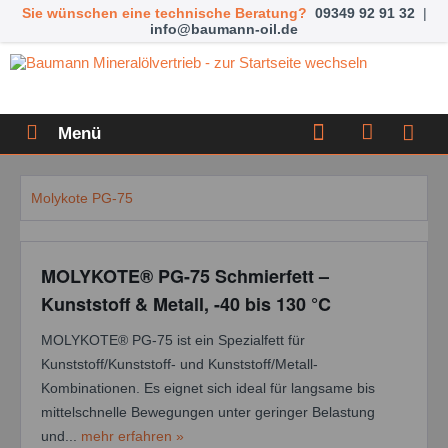
Sie wünschen eine technische Beratung?
09349 92 91 32
|
info@baumann-oil.de
Menü
Molykote PG-75
MOLYKOTE® PG-75 Schmierfett –
Kunststoff & Metall, -40 bis 130 °C
MOLYKOTE® PG-75 ist ein Spezialfett für
Kunststoff/Kunststoff- und Kunststoff/Metall-
Kombinationen. Es eignet sich ideal für langsame bis
mittelschnelle Bewegungen unter geringer Belastung
und...
mehr erfahren »