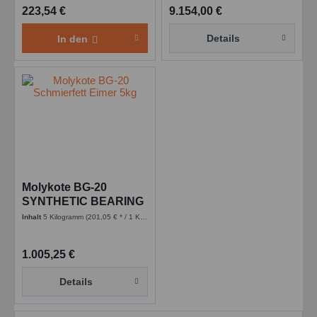
223,54 €
9.154,00 €
Details
In den
Molykote BG-20
SYNTHETIC BEARING
GREASE - 5 kg Eimer
Inhalt
5 Kilogramm
(201,05 € * / 1 Kilogramm)
1.005,25 €
Details