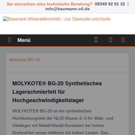
Sie wünschen eine technische Beratung?
09349 92 91 32
|
info@baumann-oil.de
Menü
Molykote BG-20
MOLYKOTE® BG-20 Synthetisches
Lagerschmierfett für
Hochgeschwindigkeitslager
MOLYKOTE® BG-20 ist ein synthetisches
Hochleistungsfett der NLGI-Klasse 2–3 für Wälz- und
Gleitlager mit Metall-Metall-Kontakten bei hohen
Drehzahlen sowie mittleren bis hohen Lasten. Das...