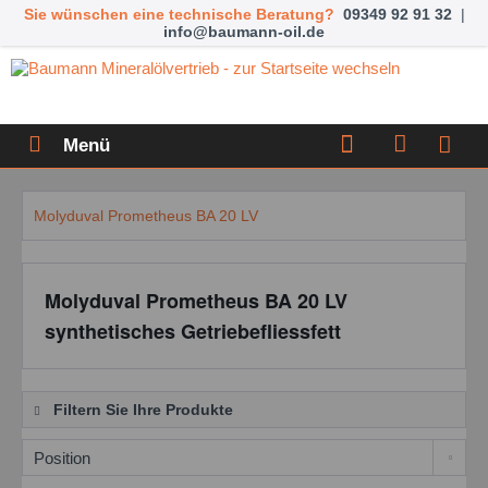
Sie wünschen eine technische Beratung?
09349 92 91 32
|
info@baumann-oil.de
Menü
Molyduval Prometheus BA 20 LV
Molyduval Prometheus BA 20 LV
synthetisches Getriebefliessfett
Filtern Sie Ihre Produkte