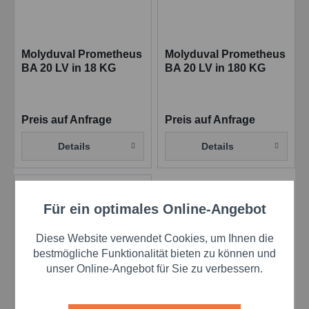
Molyduval Prometheus
Molyduval Prometheus
BA 20 LV in 18 KG
BA 20 LV in 180 KG
Synthetisches
Synthetisches
Getriebefließfett
Getriebefließfett
Preis auf Anfrage
Preis auf Anfrage
Details
Details
Für ein optimales Online-Angebot
Aktiv
Funktionale
Diese Website verwendet Cookies, um Ihnen die
Aktiv
Marketing
bestmögliche Funktionalität bieten zu können und
unser Online-Angebot für Sie zu verbessern.
Molyduval Prometheus
Aktiv
Tracking
BA 20 LV in 400 gr