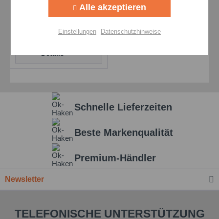
Alle akzeptieren
Synthetisches
Getriebefließfett
Aktiv
Personalisierung
Einstellungen
Datenschutzhinweise
Preis auf Anfrage
Aktiv
Service
Details
Einstellungen speichern
Schnelle Lieferzeiten
Beste Markenqualität
Premium-Händler
Newsletter
TELEFONISCHE UNTERSTÜTZUNG