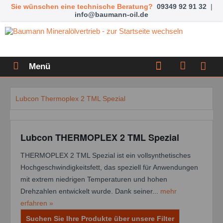
Sie wünschen eine technische Beratung?
09349 92 91 32
|
info@baumann-oil.de
Menü
Lubcon Thermoplex 2 TML Spezial
Lubcon THERMOPLEX 2 TML Spezial
THERMOPLEX 2 TML Spezial ist ein vollsynthetisches
Hochgeschwindigkeitsfett, das speziell für Anwendungen
mit extrem niedrigen Temperaturen und hohen
Drehzahlen entwickelt wurde. Dank seiner...
mehr
erfahren »
Suchen Sie Ihre Produkte über unsere Filter