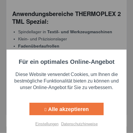
Anwendungsbereiche THERMOPLEX 2
TML Spezial:
Spindellager in
Textil- und Werkzeugmaschinen
Klein- und Präzisionslager
Fadenüberlaufrollen
Freiläufe
und
Miniaturlager
Für ein optimales Online-Angebot
Aktiv
Funktionale
Technische Daten
Diese Website verwendet Cookies, um Ihnen die
Temperaturbereich:
-70 °C bis +130 °C
Aktiv
Marketing
bestmögliche Funktionalität bieten zu können und
Drehzahlkennwert (n x dm):
1.600.000 mm/min
unser Online-Angebot für Sie zu verbessern.
Basisölviskosität bei 40°C:
18,5 mm²/s
Aktiv
Tracking
Konsistenzklasse (NLGI):
2
Tropfpunkt:
> 170 °C
Alle akzeptieren
Aktiv
Personalisierung
Einstellungen
Datenschutzhinweise