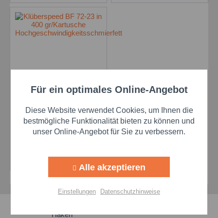
Für ein optimales Online-Angebot
Klüberspeed BF 72-23
Aktiv
Funktionale
in 400 gr/Kartusche
Hochgeschwindigkeitsschmierfett
Diese Website verwendet Cookies, um Ihnen die
Aktiv
Marketing
bestmögliche Funktionalität bieten zu können und
unser Online-Angebot für Sie zu verbessern.
Preis auf Anfrage
Aktiv
Tracking
Details
Alle akzeptieren
Aktiv
Personalisierung
Einstellungen
Datenschutzhinweise
Schnelle Lieferzeiten
Aktiv
Service