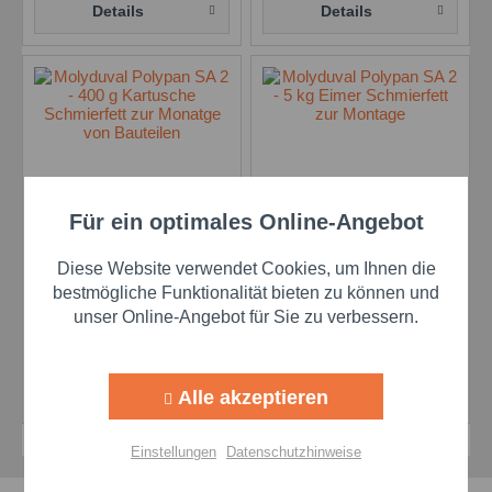
Details
Details
Für ein optimales Online-Angebot
Aktiv
Funktionale
Molyduval Polypan SA
Molyduval Polypan SA
2 - 400 g Kartusche
2 - 5 kg Eimer
Diese Website verwendet Cookies, um Ihnen die
Schmierfett zur
Schmierfett zur
Aktiv
Marketing
Inhalt
1 Stk
Inhalt
5 Kilogramm
bestmögliche Funktionalität bieten zu können und
Monatge von Bauteilen
Montage
unser Online-Angebot für Sie zu verbessern.
Preis auf Anfrage
Preis auf Anfrage
Aktiv
Tracking
Details
Details
Alle akzeptieren
Aktiv
Personalisierung
Einstellungen
Datenschutzhinweise
Aktiv
Service