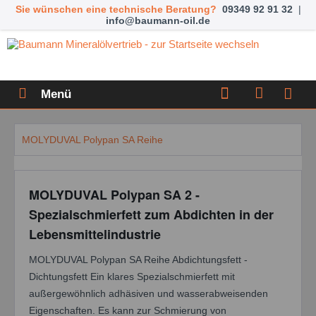
Sie wünschen eine technische Beratung?
09349 92 91 32
|
info@baumann-oil.de
Menü
MOLYDUVAL Polypan SA Reihe
MOLYDUVAL Polypan SA 2 -
Spezialschmierfett zum Abdichten in der
Lebensmittelindustrie
MOLYDUVAL Polypan SA Reihe Abdichtungsfett -
Dichtungsfett Ein klares Spezialschmierfett mit
außergewöhnlich adhäsiven und wasserabweisenden
Eigenschaften. Es kann zur Schmierung von