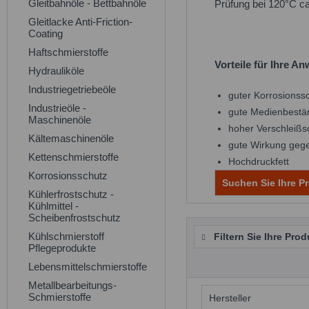
Gleitbahnöle - Bettbahnöle
Prüfung bei 120°C ca
Gleitlacke Anti-Friction-
Coating
Haftschmierstoffe
Vorteile für Ihre 
Hydrauliköle
Industriegetriebeöle
guter Korrosionss
Industrieöle -
gute Medienbestän
Maschinenöle
hoher Verschleißs
Kältemaschinenöle
gute Wirkung gege
Kettenschmierstoffe
Hochdruckfett
Korrosionsschutz
Suchen Sie Ihre Pr
Kühlerfrostschutz -
Kühlmittel -
Scheibenfrostschutz
Kühlschmierstoff
Filtern Sie Ihre Prod
Pflegeprodukte
Lebensmittelschmierstoffe
Metallbearbeitungs-
Schmierstoffe
Hersteller