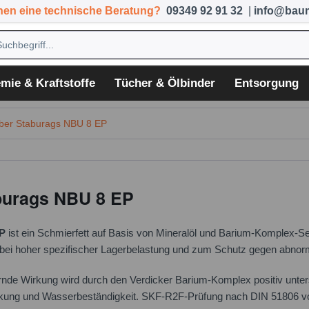
hen eine technische Beratung?
09349 92 91 32
|
info@baum
mie & Kraftstoffe
Tücher & Ölbinder
Entsorgung
ber Staburags NBU 8 EP
burags NBU 8 EP
P
ist ein Schmierfett auf Basis von Mineralöl und Barium-Komplex-Seif
bei hoher spezifischer Lagerbelastung und zum Schutz gegen abnor
nde Wirkung wird durch den Verdicker Barium-Komplex positiv unters
kung und Wasserbeständigkeit. SKF-R2F-Prüfung nach DIN 51806 vom