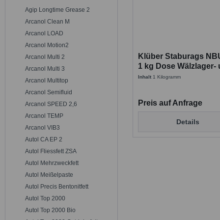
Agip Longtime Grease 2
Arcanol Clean M
Arcanol LOAD
Arcanol Motion2
Klüber Staburags NBU
Arcanol Multi 2
1 kg Dose Wälzlager-
Arcanol Multi 3
Hochdruckfett
Inhalt
1 Kilogramm
Arcanol Multitop
Arcanol Semifluid
Preis auf Anfrage
Arcanol SPEED 2,6
Arcanol TEMP
Details
Arcanol VIB3
Autol CA EP 2
Autol Fliessfett ZSA
Autol Mehrzweckfett
Autol Meißelpaste
Autol Precis Bentonitfett
Autol Top 2000
Autol Top 2000 Bio