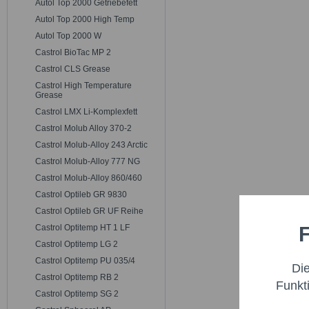
Autol Top 2000 Getriebefett
Autol Top 2000 High Temp
Autol Top 2000 W
Castrol BioTac MP 2
Castrol CLS Grease
Castrol High Temperature
Grease
Castrol LMX Li-Komplexfett
Castrol Molub Alloy 370-2
Castrol Molub-Alloy 243 Arctic
Castrol Molub-Alloy 777 NG
Castrol Molub-Alloy 860/460
Castrol Optileb GR 9830
Castrol Optileb GR UF Reihe
F
Castrol Optitemp HT 1 LF
Funktio
Castrol Optitemp LG 2
Castrol Optitemp PU 035/4
Di
Marketi
Castrol Optitemp RB 2
Funkt
Castrol Optitemp SG 2