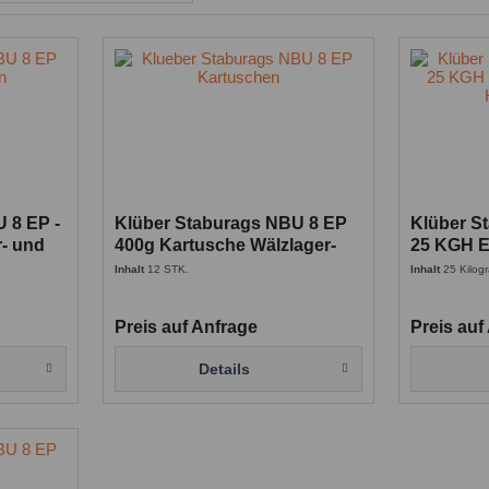
tion
 8 EP -
Klüber Staburags NBU 8 EP
Klüber S
r- und
400g Kartusche Wälzlager-
25 KGH E
und Hochdruckfett VE 12
Hochdruc
Inhalt
12 STK.
Inhalt
25 Kilo
Preis auf Anfrage
Preis auf
Details