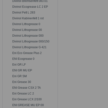
Divinol Bremsenfett 083.01
Divinol Ecogrease LC 2 EP
Divinol Fett L 283
Divinol Kabinenfett 1 rot
Divinol Lithogrease 0
Divinol Lithogrease 00
Divinol Lithogrease 000
Divinol Lithogrease 000/150
Divinol Lithogrease G 421
Eni Eco Grease Plus 2
ENI Ecogrease 0
Eni GR LF
ENI GR MU EP
Eni GR SM
Eni Grease 30
ENI Grease CSX 2 TA
Eni Grease LC 2
Eni Grease LCX 2/100
ENI GREASE MU EP 00