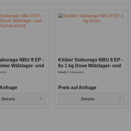
taburags NBU 8 EP -
Klüber Staburags NBU 8 EP -
imer Wälzlager- und
6x 1 kg Dose Wälzlager- und
kfett
Hochdruckfett
gramm
Inhalt
6 Kilogramm
 Anfrage
Preis auf Anfrage
Details
Details