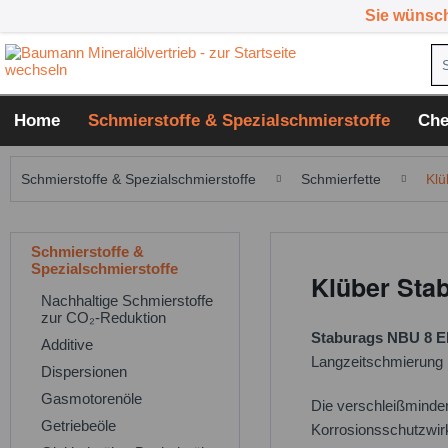
Sie wünsc
Home
Schmierstoffe & Spezialschmierstoffe
Che
Schmierstoffe & Spezialschmierstoffe
Schmierfette
Klü
Schmierstoffe &
Spezialschmierstoffe
Klüber Sta
Nachhaltige Schmierstoffe
zur CO₂-Reduktion
Staburags NBU 8 E
Additive
Langzeitschmierung 
Dispersionen
Gasmotorenöle
Die verschleißminder
Getriebeöle
Korrosionsschutzwir