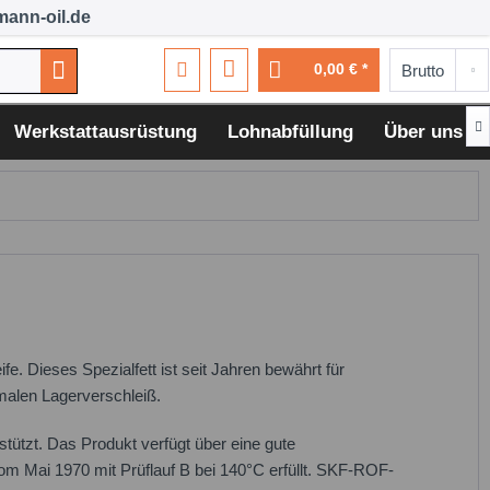
ann-oil.de
0,00 € *

Werkstattausrüstung
Lohnabfüllung
Über uns
e. Dieses Spezialfett ist seit Jahren bewährt für
malen Lagerverschleiß.
tützt. Das Produkt verfügt über eine gute
 Mai 1970 mit Prüflauf B bei 140°C erfüllt. SKF-ROF-