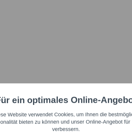
ür ein optimales Online-Angeb
Aktiv
nale
ese Website verwendet Cookies, um Ihnen die bestmögli
Aktiv
ng
ionalität bieten zu können und unser Online-Angebot für 
verbessern.