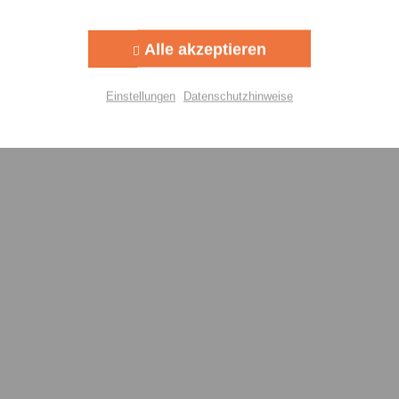
Aktiv
g
Alle akzeptieren
Aktiv
lisierung
Einstellungen
Datenschutzhinweise
Aktiv
Einstellungen speichern