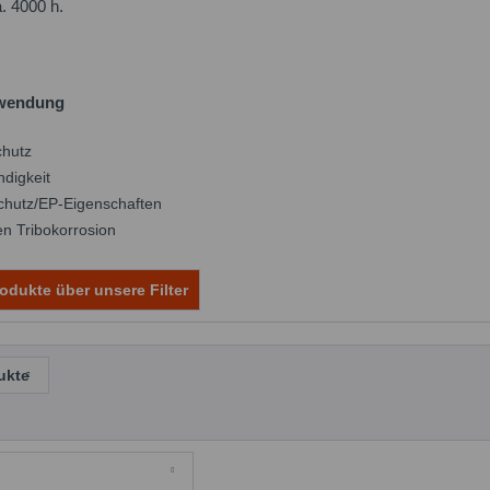
. 4000 h.
Anwendung
chutz
digkeit
chutz/EP-Eigenschaften
n Tribokorrosion
odukte über unsere Filter
ukte