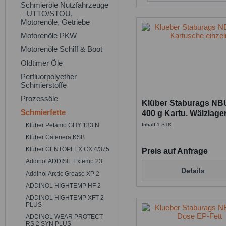
Schmieröle Nutzfahrzeuge
– UTTO/STOU,
Klüber Lubrica
Motorenöle, Getriebe
Motorenöle PKW
Motorenöle Schiff & Boot
Oldtimer Öle
Perfluorpolyether
Schmierstoffe
Prozessöle
Klüber Staburags NBU
Schmierfette
400 g Kartu. Wälzlage
Hochdruckfett
Klüber Petamo GHY 133 N
Inhalt
1 STK.
Klüber Catenera KSB
Klüber CENTOPLEX CX 4/375
Preis auf Anfrage
Addinol ADDISIL Extemp 23
Details
Addinol Arctic Grease XP 2
ADDINOL HIGHTEMP HF 2
ADDINOL HIGHTEMP XFT 2
PLUS
ADDINOL WEAR PROTECT
RS 2 SYN PLUS