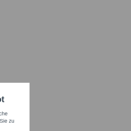
ot
che
Sie zu