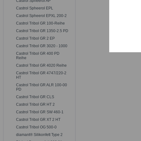
Castrol Spheerol AP
Trackin
Castrol Spheerol EPL
Castrol Spheerol EPXL 200-2
Persona
Castrol Tribol GR 100-Reihe
Castrol Tribol GR 1350-2.5 PD
Castrol Tribol GR 2 EP
Service
Castrol Tribol GR 3020 - 1000
Castrol Tribol GR 400 PD
Reihe
Castrol Tribol GR 4020 Reihe
Castrol Tribol GR 4747/220-2
HT
Castrol Tribol GR ALR 100-00
PD
Castrol Tribol GR CLS
Castrol Tribol GR HT 2
Castrol Tribol GR SW 460-1
Castrol Tribol GR XT 2 HT
Castrol Tribol OG 500-0
diamant® Silikonfett Type 2