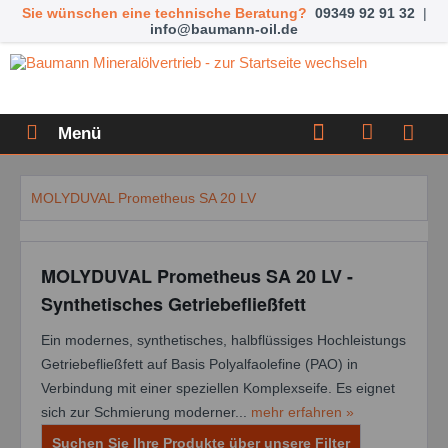
Sie wünschen eine technische Beratung?
09349 92 91 32
|
info@baumann-oil.de
Menü
MOLYDUVAL Prometheus SA 20 LV
MOLYDUVAL Prometheus SA 20 LV -
Synthetisches Getriebefließfett
Ein modernes, synthetisches, halbflüssiges Hochleistungs
Getriebefließfett auf Basis Polyalfaolefine (PAO) in
Verbindung mit einer speziellen Komplexseife. Es eignet
sich zur Schmierung moderner...
mehr erfahren »
Suchen Sie Ihre Produkte über unsere Filter