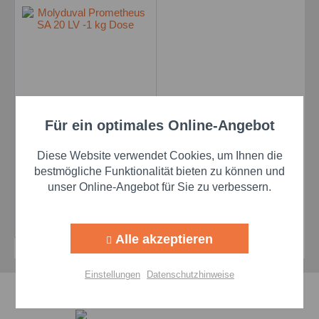
Molyduval Prometheus
Für ein optimales Online-Angebot
Aktiv
Funktionale
SA 20 LV -1 kg Dose
Inhalt
1 Kilogramm
Diese Website verwendet Cookies, um Ihnen die
Aktiv
Marketing
bestmögliche Funktionalität bieten zu können und
unser Online-Angebot für Sie zu verbessern.
Preis auf Anfrage
Aktiv
Tracking
Details
Alle akzeptieren
Aktiv
Personalisierung
Einstellungen
Datenschutzhinweise
Schnelle Lieferzeiten
Aktiv
Service