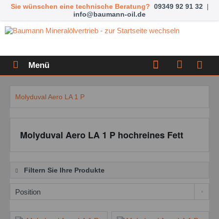
Sie wünschen eine technische Beratung?
09349 92 91 32
|
info@baumann-oil.de
Menü
Molyduval Aero LA 1 P
Molyduval Aero LA 1 P hochreines Fett
Filtern Sie Ihre Produkte