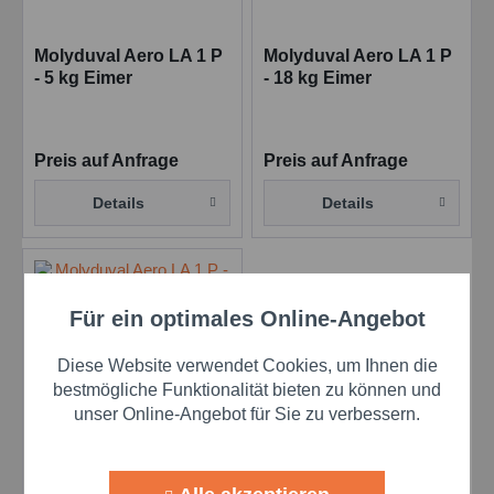
Molyduval Aero LA 1 P
Molyduval Aero LA 1 P
- 5 kg Eimer
- 18 kg Eimer
Synthetisches
Synthetisches
Tieftemperaturfett
Tieftemperaturfett
Preis auf Anfrage
Preis auf Anfrage
Details
Details
Für ein optimales Online-Angebot
Aktiv
Funktionale
Diese Website verwendet Cookies, um Ihnen die
Aktiv
Marketing
bestmögliche Funktionalität bieten zu können und
unser Online-Angebot für Sie zu verbessern.
Molyduval Aero LA 1 P
Aktiv
Tracking
- 400 g Kartusche
Synthetisches