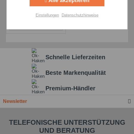
Alle akzeptieren
Tieftemperaturfett
Aktiv
Personalisierung
Preis auf Anfrage
Einstellungen
Datenschutzhinweise
Details
Aktiv
Service
Einstellungen speichern
Schnelle Lieferzeiten
Beste Markenqualität
Premium-Händler
Newsletter
TELEFONISCHE UNTERSTÜTZUNG
UND BERATUNG