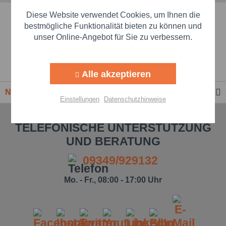
Diese Website verwendet Cookies, um Ihnen die
Schnelle Lieferzeiten
Aktiv
Marketing
bestmögliche Funktionalität bieten zu können und
unser Online-Angebot für Sie zu verbessern.
Beste Markenqualität
Aktiv
Tracking
Premium-Händler
Alle akzeptieren
Aktiv
Personalisierung
Newsletter
Einstellungen
Datenschutzhinweise
Aktiv
Service
TELEFONISCHE UNTERSTÜTZUNG
UND BERATUNG
Einstellungen speichern
09349/929132
Mo. - Fr., 08:00 - 17:00 Uhr