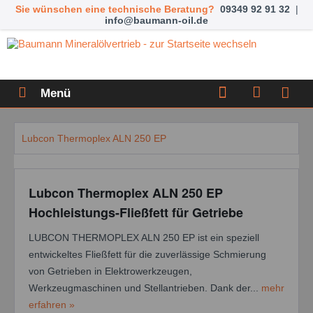
Sie wünschen eine technische Beratung?
09349 92 91 32
|
info@baumann-oil.de
Menü
Lubcon Thermoplex ALN 250 EP
Lubcon Thermoplex ALN 250 EP
Hochleistungs-Fließfett für Getriebe
LUBCON THERMOPLEX ALN 250 EP ist ein speziell
entwickeltes Fließfett für die zuverlässige Schmierung
von Getrieben in Elektrowerkzeugen,
Werkzeugmaschinen und Stellantrieben. Dank der...
mehr
erfahren »