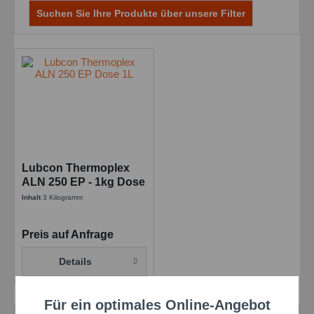
Suchen Sie Ihre Produkte über unsere Filter
Lubcon Thermoplex
ALN 250 EP - 1kg Dose
Inhalt
3 Kilogramm
Preis auf Anfrage
Details
Für ein optimales Online-Angebot
Aktiv
Funktionale