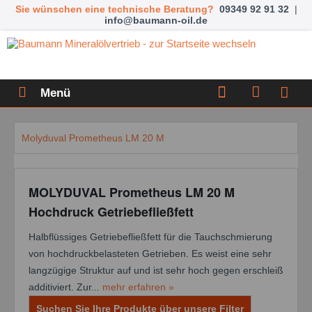
Sie wünschen eine technische Beratung?
09349 92 91 32
|
info@baumann-oil.de
Menü
Molyduval Prometheus LM 20 M
MOLYDUVAL Prometheus LM 20 M
Hochdruck Getriebefließfett
Halbflüssiges Getriebefließfett für die Tauchschmierung
von hochdruckbelasteten Getrieben. Es weist eine sehr
langzügige Struktur auf und ist sehr hoch gegen erschleiß
additiviert. Zur...
mehr erfahren »
Suchen Sie Ihre Produkte über unsere Filter