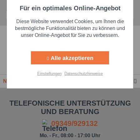
Details
Für ein optimales Online-Angebot
Aktiv
Funktionale
Diese Website verwendet Cookies, um Ihnen die
Aktiv
Marketing
bestmögliche Funktionalität bieten zu können und
Schnelle Lieferzeiten
unser Online-Angebot für Sie zu verbessern.
Aktiv
Tracking
Beste Markenqualität
Alle akzeptieren
Aktiv
Personalisierung
Premium-Händler
Einstellungen
Datenschutzhinweise
Newsletter
Aktiv
Service
TELEFONISCHE UNTERSTÜTZUNG
Einstellungen speichern
UND BERATUNG
09349/929132
Mo. - Fr., 08:00 - 17:00 Uhr