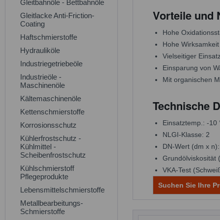
Gleitbahnöle - Bettbahnöle
Vorteile und
Gleitlacke Anti-Friction-
Coating
Hohe Oxidationssta
Haftschmierstoffe
Hohe Wirksamkeit 
Hydrauliköle
Vielseitiger Einsa
Industriegetriebeöle
Einsparung von Wa
Industrieöle -
Mit organischen 
Maschinenöle
Kältemaschinenöle
Technische D
Kettenschmierstoffe
Einsatztemp.: -10
Korrosionsschutz
NLGI-Klasse: 2
Kühlerfrostschutz -
Kühlmittel -
DN-Wert (dm x n)
Scheibenfrostschutz
Grundölviskosität
Kühlschmierstoff
VKA-Test (Schweiß
Pflegeprodukte
Suchen Sie Ihre Pr
Lebensmittelschmierstoffe
Metallbearbeitungs-
Schmierstoffe