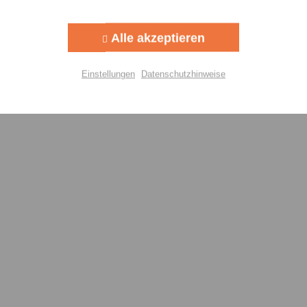
Aktiv
g
Alle akzeptieren
Aktiv
lisierung
Einstellungen
Datenschutzhinweise
Aktiv
Einstellungen speichern