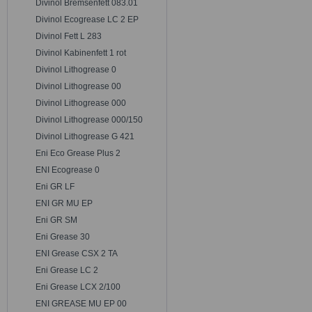
Divinol Bremsenfett 083.01
Divinol Ecogrease LC 2 EP
Divinol Fett L 283
Divinol Kabinenfett 1 rot
Divinol Lithogrease 0
Divinol Lithogrease 00
Divinol Lithogrease 000
Divinol Lithogrease 000/150
Divinol Lithogrease G 421
Eni Eco Grease Plus 2
ENI Ecogrease 0
Eni GR LF
ENI GR MU EP
Eni GR SM
Eni Grease 30
ENI Grease CSX 2 TA
Eni Grease LC 2
Eni Grease LCX 2/100
ENI GREASE MU EP 00