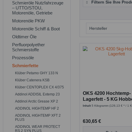
Filtern Sie Ihre Prod
Schmieröle Nutzfahrzeuge
– UTTO/STOU,
Motorenöle, Getriebe
Motorenöle PKW
Hersteller
Motorenöle Schiff & Boot
Oldtimer Öle
OKS
Perfluorpolyether
Schmierstoffe
Prozessöle
Schmierfette
Klüber Petamo GHY 133 N
Klüber Catenera KSB
Klüber CENTOPLEX CX 4/375
OKS 4200 Hochtemp-
Addinol ADDISIL Extemp 23
Lagerfett - 5 KG Hob
Addinol Arctic Grease XP 2
Inhalt
5 Kilogramm
(126,13 € * / 1 
ADDINOL HIGHTEMP HF 2
ADDINOL HIGHTEMP XFT 2
PLUS
630,65 €
ADDINOL WEAR PROTECT
RS 2 SYN PLUS