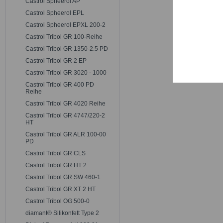
Castrol Spheerol AP
Trackin
Castrol Spheerol EPL
Castrol Spheerol EPXL 200-2
Persona
Castrol Tribol GR 100-Reihe
Castrol Tribol GR 1350-2.5 PD
Castrol Tribol GR 2 EP
Service
Castrol Tribol GR 3020 - 1000
Castrol Tribol GR 400 PD
Reihe
Castrol Tribol GR 4020 Reihe
Castrol Tribol GR 4747/220-2
HT
Castrol Tribol GR ALR 100-00
PD
Castrol Tribol GR CLS
Castrol Tribol GR HT 2
Castrol Tribol GR SW 460-1
Castrol Tribol GR XT 2 HT
Castrol Tribol OG 500-0
diamant® Silikonfett Type 2