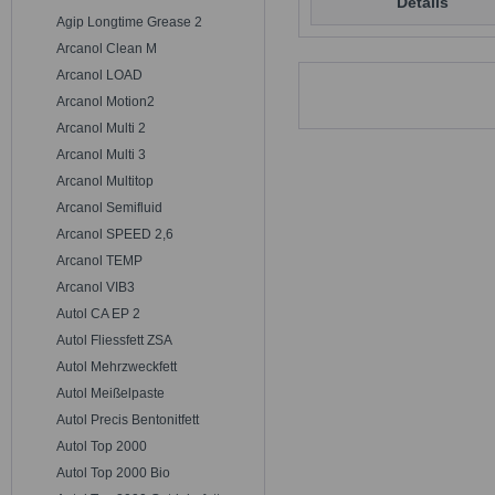
Details
Agip Longtime Grease 2
Arcanol Clean M
Arcanol LOAD
Arcanol Motion2
Arcanol Multi 2
Arcanol Multi 3
Arcanol Multitop
Arcanol Semifluid
Arcanol SPEED 2,6
Arcanol TEMP
Arcanol VIB3
Autol CA EP 2
Autol Fliessfett ZSA
Autol Mehrzweckfett
Autol Meißelpaste
Autol Precis Bentonitfett
Autol Top 2000
Autol Top 2000 Bio