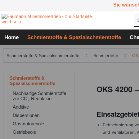
Sie wünsc
Home
Schmierstoffe & Spezialschmierstoffe
Che
Schmierstoffe & Spezialschmierstoffe
Schmierfette
OKS
Schmierstoffe &
Spezialschmierstoffe
OKS 4200 –
Nachhaltige Schmierstoffe
zur CO₂-Reduktion
Additive
Einsatzgebie
Dispersionen
Gasmotorenöle
Fettschmierung vo
Getriebeöle
und Ventilatoren,