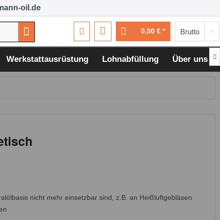
ann-oil.de
0,00 € *

Werkstattausrüstung
Lohnabfüllung
Über uns
etisch
lölbasis nicht mehr einsetzbar sind, z.B. an Heißluftgebläsen
ien