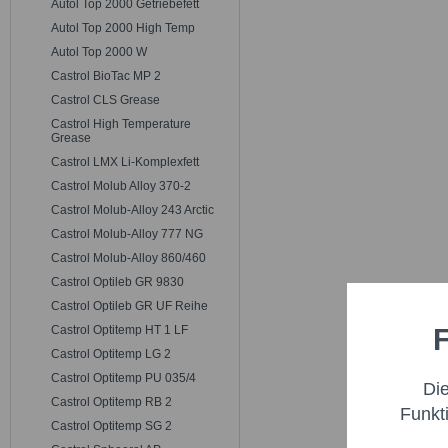
Autol Top 2000 Getriebefett
Autol Top 2000 High Temp
Autol Top 2000 W
Castrol BioTac MP 2
Castrol CLS Grease
Castrol High Temperature
Grease
Castrol LMX Li-Komplexfett
Castrol Molub Alloy 370-2
Castrol Molub-Alloy 243 Arctic
Castrol Molub-Alloy 777 NG
Castrol Molub-Alloy 860/460
Castrol Optileb GR 9830
Castrol Optileb GR UF Reihe
F
Castrol Optitemp HT 1 LF
Funktio
Castrol Optitemp LG 2
Castrol Optitemp PU 035/4
Di
Marketi
Castrol Optitemp RB 2
Funkt
Castrol Optitemp SG 2