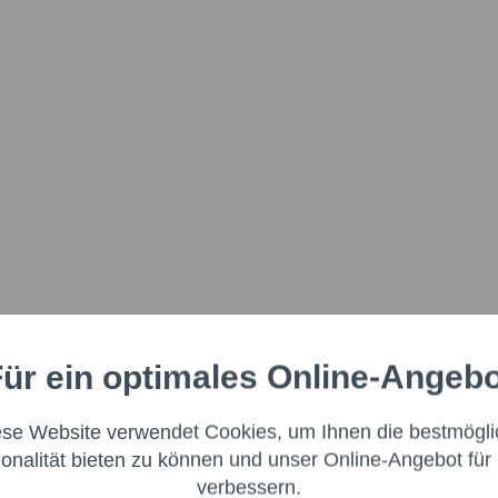
ür ein optimales Online-Angeb
Aktiv
nale
ese Website verwendet Cookies, um Ihnen die bestmögli
Aktiv
ng
ionalität bieten zu können und unser Online-Angebot für 
verbessern.