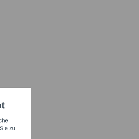
ot
che
Sie zu