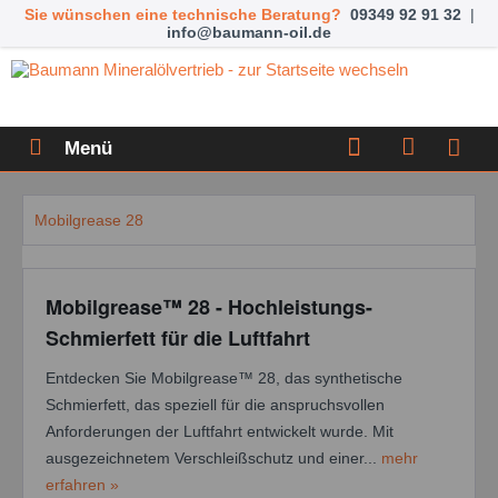
Sie wünschen eine technische Beratung?
09349 92 91 32
|
info@baumann-oil.de
Menü
Mobilgrease 28
Mobilgrease™ 28 - Hochleistungs-
Schmierfett für die Luftfahrt
Entdecken Sie Mobilgrease™ 28, das synthetische
Schmierfett, das speziell für die anspruchsvollen
Anforderungen der Luftfahrt entwickelt wurde. Mit
ausgezeichnetem Verschleißschutz und einer...
mehr
erfahren »