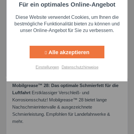
Für ein optimales Online-Angebot
Aktiv
Funktionale
Diese Website verwendet Cookies, um Ihnen die
Aktiv
Marketing
bestmögliche Funktionalität bieten zu können und
Mobilgrease 28 - 50 kg
unser Online-Angebot für Sie zu verbessern.
Hobbock Schmierfett
mit hohem
Inhalt
50 Kilogramm
Aktiv
Tracking
Verschleißschutz
Alle akzeptieren
Preis auf Anfrage
Aktiv
Personalisierung
Details
Einstellungen
Datenschutzhinweise
Aktiv
Service
Mobilgrease™ 28: Das optimale Schmierfett für die
Luftfahrt
Erstklassiger Verschleiß- und
Einstellungen speichern
Korrosionsschutz! Mobilgrease™ 28 bietet lange
Nachschmierintervalle & ausgezeichnete
Schmierleistung. Empfohlen für Landefahrwerke &
mehr.