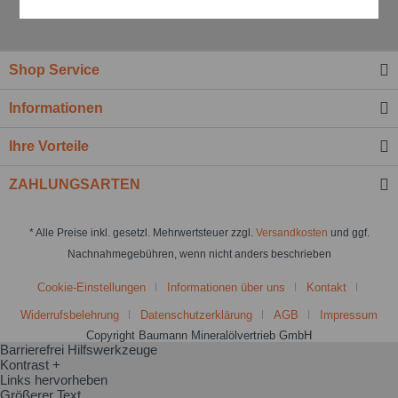
Aktiv
Service
Einstellungen speichern
Shop Service
Informationen
Ihre Vorteile
ZAHLUNGSARTEN
* Alle Preise inkl. gesetzl. Mehrwertsteuer zzgl.
Versandkosten
und ggf.
Nachnahmegebühren, wenn nicht anders beschrieben
Cookie-Einstellungen
Informationen über uns
Kontakt
Widerrufsbelehrung
Datenschutzerklärung
AGB
Impressum
Copyright Baumann Mineralölvertrieb GmbH
Barrierefrei Hilfswerkzeuge
Kontrast +
Links hervorheben
Größerer Text