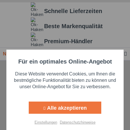
Schnelle Lieferzeiten
Beste Markenqualität
Premium-Händler
Newsletter
Für ein optimales Online-Angebot
Aktiv
Funktionale
TELEFONISCHE UNTERSTÜTZUNG
Diese Website verwendet Cookies, um Ihnen die
Aktiv
Marketing
bestmögliche Funktionalität bieten zu können und
UND BERATUNG
unser Online-Angebot für Sie zu verbessern.
09349/929132
Aktiv
Tracking
Mo. - Fr., 08:00 - 17:00 Uhr
Alle akzeptieren
Aktiv
Personalisierung
Einstellungen
Datenschutzhinweise