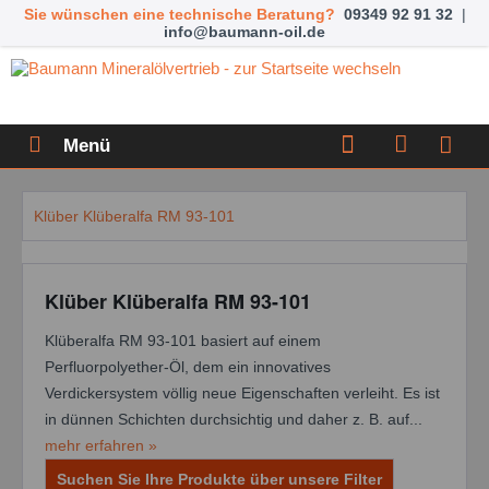
Sie wünschen eine technische Beratung?
09349 92 91 32
|
info@baumann-oil.de
Menü
Klüber Klüberalfa RM 93-101
Klüber Klüberalfa RM 93-101
Klüberalfa RM 93-101 basiert auf einem
Perfluorpolyether-Öl, dem ein innovatives
Verdickersystem völlig neue Eigenschaften verleiht. Es ist
in dünnen Schichten durchsichtig und daher z. B. auf...
mehr erfahren »
Suchen Sie Ihre Produkte über unsere Filter