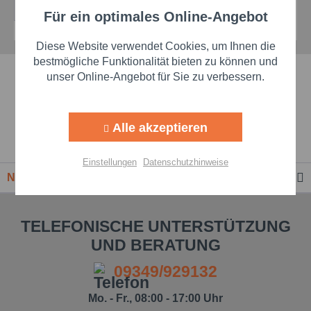
Für ein optimales Online-Angebot
Aktiv
Funktionale
Diese Website verwendet Cookies, um Ihnen die
Aktiv
Marketing
bestmögliche Funktionalität bieten zu können und
Schnelle Lieferzeiten
unser Online-Angebot für Sie zu verbessern.
Aktiv
Tracking
Beste Markenqualität
Alle akzeptieren
Aktiv
Personalisierung
Premium-Händler
Einstellungen
Datenschutzhinweise
Newsletter
Aktiv
Service
TELEFONISCHE UNTERSTÜTZUNG
Einstellungen speichern
UND BERATUNG
09349/929132
Mo. - Fr., 08:00 - 17:00 Uhr