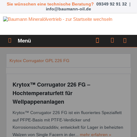
Sie wünschen eine technische Beratung?
09349 92 91 32
|
info@baumann-oil.de
Menü
Krytox Corrugator GPL 226 FG
Krytox™ Corrugator 226 FG –
Hochtemperaturfett für
Wellpappenanlagen
Krytox™ Corrugator 226 FG ist ein fluoriertes Spezialfett
auf PFPE-Basis mit PTFE-Verdicker und
Korrosionsschutzadditiv, entwickelt für Lager in beheizten
Walzen von Single Facern in der...
mehr erfahren »