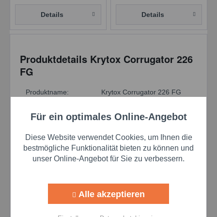
Details
Details
Produktdetails Krytox Corrugator 226
FG
Produktname:
Krytox Corrugator 226 FG
Hersteller:
Chemours
Für ein optimales Online-Angebot
Aktiv
Funktionale
Produktkategorie:
Fett
Diese Website verwendet Cookies, um Ihnen die
Fluoriertes Fett für hohe
Aktiv
Marketing
bestmögliche Funktionalität bieten zu können und
Unterkategorie
Lasten und hohe
unser Online-Angebot für Sie zu verbessern.
Temperaturen
Aktiv
Tracking
Grundöl
PFPE
Alle akzeptieren
Aktiv
Lebensmittelfreigabe
NSF-H1
Personalisierung