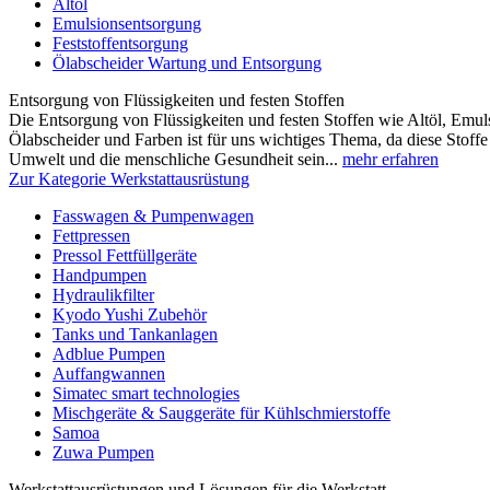
Altöl
Emulsionsentsorgung
Feststoffentsorgung
Ölabscheider Wartung und Entsorgung
Entsorgung von Flüssigkeiten und festen Stoffen
Die Entsorgung von Flüssigkeiten und festen Stoffen wie Altöl, Emulsi
Ölabscheider und Farben ist für uns wichtiges Thema, da diese Stoffe 
Umwelt und die menschliche Gesundheit sein...
mehr erfahren
Zur Kategorie Werkstattausrüstung
Fasswagen & Pumpenwagen
Fettpressen
Pressol Fettfüllgeräte
Handpumpen
Hydraulikfilter
Kyodo Yushi Zubehör
Tanks und Tankanlagen
Adblue Pumpen
Auffangwannen
Simatec smart technologies
Mischgeräte & Sauggeräte für Kühlschmierstoffe
Samoa
Zuwa Pumpen
Werkstattausrüstungen und Lösungen für die Werkstatt