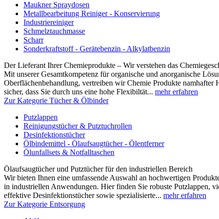
Maukner Spraydosen
Metallbearbeitung Reiniger - Konservierung
Industriereiniger
Schmelztauchmasse
Scharr
Sonderkraftstoff - Gerätebenzin - Alkylatbenzin
Der Lieferant Ihrer Chemieprodukte – Wir verstehen das Chemiegesc
Mit unserer Gesamtkompetenz für organische und anorganische Lösun
Oberflächenbehandlung, vertreiben wir Chemie Produkte namhafter Hers
sicher, dass Sie durch uns eine hohe Flexibiltät...
mehr erfahren
Zur Kategorie Tücher & Ölbinder
Putzlappen
Reinigungstücher & Putztuchrollen
Desinfektionstücher
Ölbindemittel - Ölaufsaugtücher - Ölentferner
Ölunfallsets & Notfalltaschen
Ölaufsaugtücher und Putztücher für den industriellen Bereich
Wir bieten Ihnen eine umfassende Auswahl an hochwertigen Produk
in industriellen Anwendungen. Hier finden Sie robuste Putzlappen, vi
effektive Desinfektionstücher sowie spezialisierte...
mehr erfahren
Zur Kategorie Entsorgung