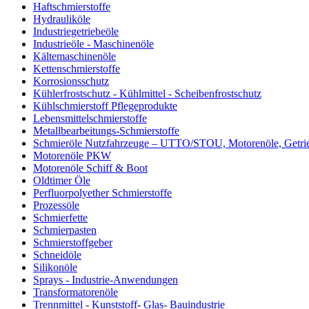
Haftschmierstoffe
Hydrauliköle
Industriegetriebeöle
Industrieöle - Maschinenöle
Kältemaschinenöle
Kettenschmierstoffe
Korrosionsschutz
Kühlerfrostschutz - Kühlmittel - Scheibenfrostschutz
Kühlschmierstoff Pflegeprodukte
Lebensmittelschmierstoffe
Metallbearbeitungs-Schmierstoffe
Schmieröle Nutzfahrzeuge – UTTO/STOU, Motorenöle, Getri
Motorenöle PKW
Motorenöle Schiff & Boot
Oldtimer Öle
Perfluorpolyether Schmierstoffe
Prozessöle
Schmierfette
Schmierpasten
Schmierstoffgeber
Schneidöle
Silikonöle
Sprays - Industrie-Anwendungen
Transformatorenöle
Trennmittel - Kunststoff- Glas- Bauindustrie