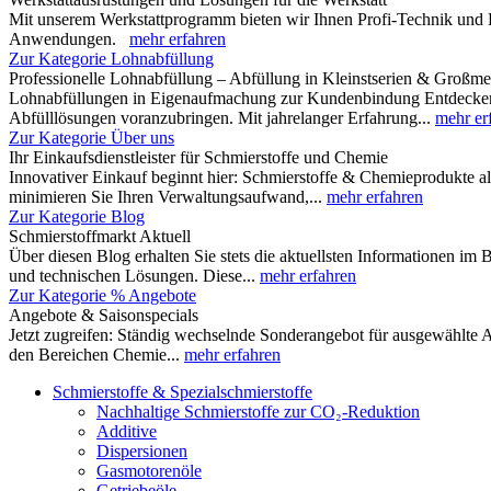
Mit unserem Werkstattprogramm bieten wir Ihnen Profi-Technik und 
Anwendungen.
mehr erfahren
Zur Kategorie Lohnabfüllung
Professionelle Lohnabfüllung – Abfüllung in Kleinstserien & Großm
Lohnabfüllungen in Eigenaufmachung zur Kundenbindung Entdecken Si
Abfülllösungen voranzubringen. Mit jahrelanger Erfahrung...
mehr er
Zur Kategorie Über uns
Ihr Einkaufsdienstleister für Schmierstoffe und Chemie
Innovativer Einkauf beginnt hier: Schmierstoffe & Chemieprodukte al
minimieren Sie Ihren Verwaltungsaufwand,...
mehr erfahren
Zur Kategorie Blog
Schmierstoffmarkt Aktuell
Über diesen Blog erhalten Sie stets die aktuellsten Informationen im
und technischen Lösungen. Diese...
mehr erfahren
Zur Kategorie % Angebote
Angebote & Saisonspecials
Jetzt zugreifen: Ständig wechselnde Sonderangebot für ausgewählte A
den Bereichen Chemie...
mehr erfahren
Schmierstoffe & Spezialschmierstoffe
Nachhaltige Schmierstoffe zur CO₂-Reduktion
Additive
Dispersionen
Gasmotorenöle
Getriebeöle