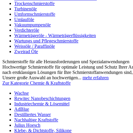
Trockenschmierstoffe
Turbinenöle
Umformschmierstoffe
Umlauföle
Vakuumpumpenöle
Verdichteröle
Wärmeträgeröle - Wärmeträgerflüssigkeiten
Wartungs und Pflegeschmierstoffe
Weissöle / Paraffinöle
Zweirad Öle
Schmierstoffe für alle Herausforderungen und Spezialanwendungen
Hochwertige Schmierstoffe für optimale Leistung und Schutz Ihrer 
nach erstklassigen Lösungen für Ihre Schmierstoffanwendungen sind, s
Unsere große Auswahl an hochwertigen...
mehr erfahren
Zur Kategorie Chemie & Kraftstoffe
Wachse
Rewitec Nanobeschichtungen
Industriechemie & Lösemittel
AdBlue
Destilliertes Wasser
Nachhaltige Kraftstoffe
Julius Hoesch
Klebe- & Dichtstoffe, Silikone