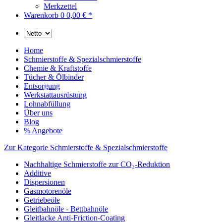
Merkzettel
Warenkorb
0
0,00 € *
Home
Schmierstoffe & Spezialschmierstoffe
Chemie & Kraftstoffe
Tücher & Ölbinder
Entsorgung
Werkstattausrüstung
Lohnabfüllung
Über uns
Blog
% Angebote
Zur Kategorie Schmierstoffe & Spezialschmierstoffe
Nachhaltige Schmierstoffe zur CO₂-Reduktion
Additive
Dispersionen
Gasmotorenöle
Getriebeöle
Gleitbahnöle - Bettbahnöle
Gleitlacke Anti-Friction-Coating