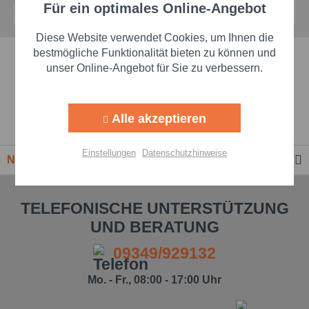
Für ein optimales Online-Angebot
Aktiv
Funktionale
Diese Website verwendet Cookies, um Ihnen die
Aktiv
Marketing
bestmögliche Funktionalität bieten zu können und
Schnelle Lieferzeiten
unser Online-Angebot für Sie zu verbessern.
Beste Markenqualität
Aktiv
Tracking
Alle akzeptieren
Premium-Händler
Aktiv
Personalisierung
Einstellungen
Datenschutzhinweise
Newsletter
Aktiv
Service
TELEFONISCHE UNTERSTÜTZUNG
Einstellungen speichern
UND BERATUNG
09349/929132
Mo. - Fr., 08:00 - 17:00 Uhr