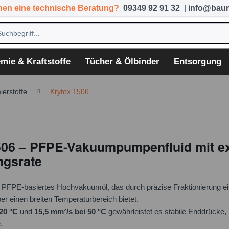
hen eine technische Beratung?
09349 92 91 32
|
info@baum
mie & Kraftstoffe
Tücher & Ölbinder
Entsorgung
ierstoffe
Krytox 1506
06 – PFPE-Vakuumpumpenfluid mit ex
gsrate
n PFPE-basiertes Hochvakuumöl, das durch präzise Fraktionierung e
ber einen breiten Temperaturbereich bietet.
 20 °C
und
15,5 mm²/s bei 50 °C
gewährleistet es stabile Enddrücke,
.