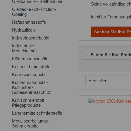
Gleitbahnöle - Bettbahnöle
Seine vollständige 
Gleitlacke Anti-Friction-
Coating
Ideal für Forschung
Haftschmierstoffe
Hydrauliköle
Suchen Sie Ihre Pr
Industriegetriebeöle
Industrieöle -
Maschinenöle
Filtern Sie Ihre Prod
Kältemaschinenöle
Kettenschmierstoffe
Korrosionsschutz
Hersteller
Kühlerfrostschutz -
Kühlmittel -
Scheibenfrostschutz
Chemours
Kühlschmierstoff
Pflegeprodukte
Lebensmittelschmierstoffe
Metallbearbeitungs-
Schmierstoffe