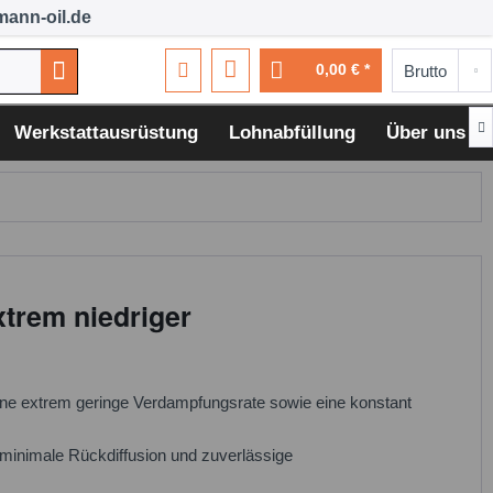
ann-oil.de
0,00 € *

Werkstattausrüstung
Lohnabfüllung
Über uns
trem niedriger
ine extrem geringe Verdampfungsrate sowie eine konstant
 minimale Rückdiffusion und zuverlässige