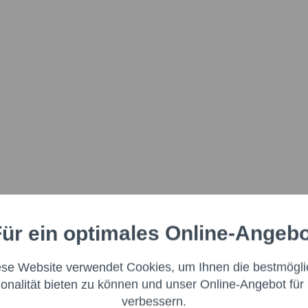
ür ein optimales Online-Angeb
Aktiv
nale
ese Website verwendet Cookies, um Ihnen die bestmögli
Aktiv
ng
ionalität bieten zu können und unser Online-Angebot für 
verbessern.