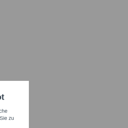
ot
che
Sie zu