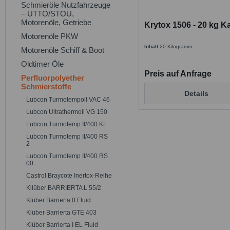
Schmieröle Nutzfahrzeuge
– UTTO/STOU,
Motorenöle, Getriebe
Krytox 1506 - 20 kg K
Motorenöle PKW
Inhalt
20 Kilogramm
Motorenöle Schiff & Boot
Oldtimer Öle
Preis auf Anfrage
Perfluorpolyether
Schmierstoffe
Details
Lubcon Turmotempoil VAC 46
Lubcon Ultrathermoil VG 150
Lubcon Turmotemp II/400 KL
Lubcon Turmotemp II/400 RS
2
Lubcon Turmotemp II/400 RS
00
Castrol Braycote Inertox-Reihe
Kllüber BARRIERTA L 55/2
Klüber Barrierta 0 Fluid
Klüber Barrierta GTE 403
Klüber Barrierta I EL Fluid