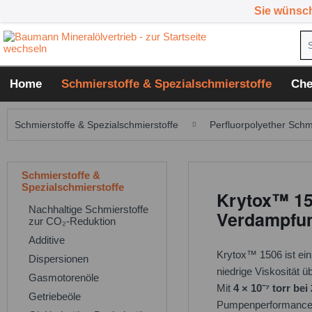
Sie wünsc
Home
Schmierstoffe & Spezialschmierstoffe
Che
Schmierstoffe & Spezialschmierstoffe
Perfluorpolyether Schm
Schmierstoffe &
Spezialschmierstoffe
Krytox™ 15
Nachhaltige Schmierstoffe
Verdampfun
zur CO₂-Reduktion
Additive
Krytox™ 1506 ist ei
Dispersionen
niedrige Viskosität ü
Gasmotorenöle
Mit
4 × 10⁻⁷ torr bei
Getriebeöle
Pumpenperformance