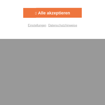
Aktiv
g
Alle akzeptieren
Aktiv
lisierung
Einstellungen
Datenschutzhinweise
Aktiv
Einstellungen speichern