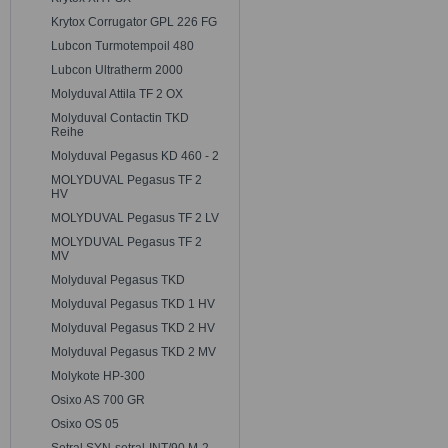
Krytox Corrugator GPL 226 FG
Lubcon Turmotempoil 480
Lubcon Ultratherm 2000
Molyduval Attila TF 2 OX
Molyduval Contactin TKD
Reihe
Molyduval Pegasus KD 460 - 2
MOLYDUVAL Pegasus TF 2
HV
MOLYDUVAL Pegasus TF 2 LV
MOLYDUVAL Pegasus TF 2
MV
Molyduval Pegasus TKD
Molyduval Pegasus TKD 1 HV
Molyduval Pegasus TKD 2 HV
Molyduval Pegasus TKD 2 MV
Molykote HP-300
Osixo AS 700 GR
Osixo OS 05