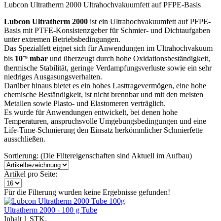
Lubcon Ultratherm 2000 Ultrahochvakuumfett auf PFPE-Basis
Lubcon Ultratherm 2000
ist ein Ultrahochvakuumfett auf PFPE-
Basis mit PTFE-Konsistenzgeber für Schmier- und Dichtaufgaben
unter extremen Betriebsbedingungen.
Das Spezialfett eignet sich für Anwendungen im Ultrahochvakuum
bis
10⁻⁹ mbar
und überzeugt durch hohe Oxidationsbeständigkeit,
thermische Stabilität, geringe Verdampfungsverluste sowie ein sehr
niedriges Ausgasungsverhalten.
Darüber hinaus bietet es ein hohes Lasttragevermögen, eine hohe
chemische Beständigkeit, ist nicht brennbar und mit den meisten
Metallen sowie Plasto- und Elastomeren verträglich.
Es wurde für Anwendungen entwickelt, bei denen hohe
Temperaturen, anspruchsvolle Umgebungsbedingungen und eine
Life-Time-Schmierung den Einsatz herkömmlicher Schmierfette
ausschließen.
Sortierung: (Die Filtereigenschaften sind Aktuell im Aufbau)
Artikel pro Seite:
Für die Filterung wurden keine Ergebnisse gefunden!
Ultratherm 2000 - 100 g Tube
Inhalt
1 STK.