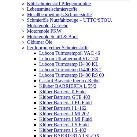
Kühlschmierstoff Pflegeprodukte
Lebensmittelschmierstoffe
Metallbearbeitungs-Schmierstoffe
Schmieröle Nutzfahrzeuge – UTTO/STOU,
Motorenöle, Getriebe
Motorenöle PKW
Motorenöle Schiff & Boot
Oldtimer Öle
Perfluorpolyether Schmierstoffe
Lubcon Turmotempoil VAC 46
Lubcon Ultrathermoil VG 150
Lubcon Turmotemp II/400 KL
Lubcon Turmotemp II/400 RS 2
Lubcon Turmotemp II/400 RS 00
Castrol Braycote Inertox-Reihe
Kllüber BARRIERTA L 55/2
Klüber Barrierta 0 Fluid
Klüber Barrierta GTE 403
Klüber Barrierta I EL Fluid
Klüber Barrierta I L-162
Klüber Barrierta I MI 202
Klüber Barrierta I MI Fluid
Klüber Barrierta I S Fluid
Klüber Barrierta I S-402
Klüber BARRIERTA I SL/OX