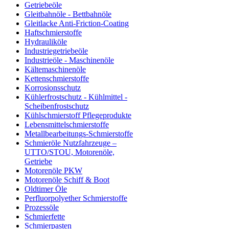
Getriebeöle
Gleitbahnöle - Bettbahnöle
Gleitlacke Anti-Friction-Coating
Haftschmierstoffe
Hydrauliköle
Industriegetriebeöle
Industrieöle - Maschinenöle
Kältemaschinenöle
Kettenschmierstoffe
Korrosionsschutz
Kühlerfrostschutz - Kühlmittel -
Scheibenfrostschutz
Kühlschmierstoff Pflegeprodukte
Lebensmittelschmierstoffe
Metallbearbeitungs-Schmierstoffe
Schmieröle Nutzfahrzeuge –
UTTO/STOU, Motorenöle,
Getriebe
Motorenöle PKW
Motorenöle Schiff & Boot
Oldtimer Öle
Perfluorpolyether Schmierstoffe
Prozessöle
Schmierfette
Schmierpasten