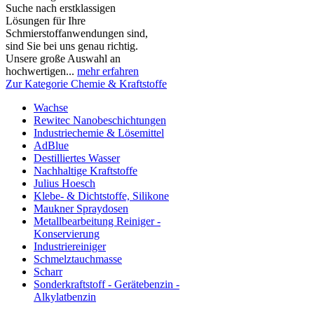
Suche nach erstklassigen
Lösungen für Ihre
Schmierstoffanwendungen sind,
sind Sie bei uns genau richtig.
Unsere große Auswahl an
hochwertigen...
mehr erfahren
Zur Kategorie Chemie & Kraftstoffe
Wachse
Rewitec Nanobeschichtungen
Industriechemie & Lösemittel
AdBlue
Destilliertes Wasser
Nachhaltige Kraftstoffe
Julius Hoesch
Klebe- & Dichtstoffe, Silikone
Maukner Spraydosen
Metallbearbeitung Reiniger -
Konservierung
Industriereiniger
Schmelztauchmasse
Scharr
Sonderkraftstoff - Gerätebenzin -
Alkylatbenzin