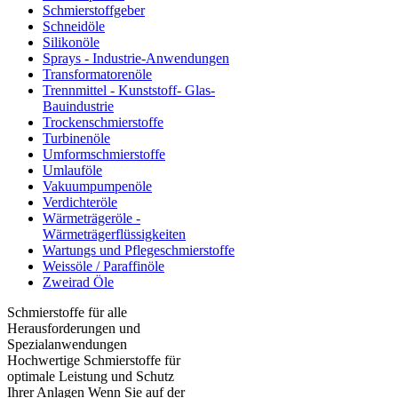
Schmierstoffgeber
Schneidöle
Silikonöle
Sprays - Industrie-Anwendungen
Transformatorenöle
Trennmittel - Kunststoff- Glas-
Bauindustrie
Trockenschmierstoffe
Turbinenöle
Umformschmierstoffe
Umlauföle
Vakuumpumpenöle
Verdichteröle
Wärmeträgeröle -
Wärmeträgerflüssigkeiten
Wartungs und Pflegeschmierstoffe
Weissöle / Paraffinöle
Zweirad Öle
Schmierstoffe für alle
Herausforderungen und
Spezialanwendungen
Hochwertige Schmierstoffe für
optimale Leistung und Schutz
Ihrer Anlagen Wenn Sie auf der