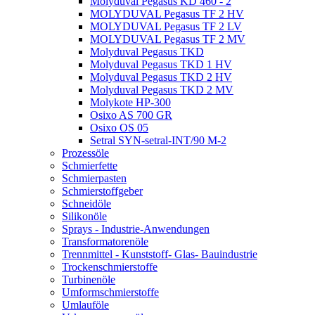
Molyduval Pegasus KD 460 - 2
MOLYDUVAL Pegasus TF 2 HV
MOLYDUVAL Pegasus TF 2 LV
MOLYDUVAL Pegasus TF 2 MV
Molyduval Pegasus TKD
Molyduval Pegasus TKD 1 HV
Molyduval Pegasus TKD 2 HV
Molyduval Pegasus TKD 2 MV
Molykote HP-300
Osixo AS 700 GR
Osixo OS 05
Setral SYN-setral-INT/90 M-2
Prozessöle
Schmierfette
Schmierpasten
Schmierstoffgeber
Schneidöle
Silikonöle
Sprays - Industrie-Anwendungen
Transformatorenöle
Trennmittel - Kunststoff- Glas- Bauindustrie
Trockenschmierstoffe
Turbinenöle
Umformschmierstoffe
Umlauföle