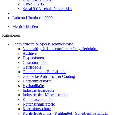
Osixo OS 05
Setral SYN-setral-INT/90 M-2
Lubcon Ultratherm 2000
Menü schließen
Kategorien
Schmierstoffe & Spezialschmierstoffe
Nachhaltige Schmierstoffe zur CO₂-Reduktion
Additive
Dispersionen
Gasmotorenöle
Getriebeöle
Gleitbahnöle - Bettbahnöle
Gleitlacke Anti-Friction-Coating
Haftschmierstoffe
Hydrauliköle
Industriegetriebeöle
Industrieöle - Maschinenöle
Kältemaschinenöle
Kettenschmierstoffe
Korrosionsschutz
Kühlerfrostschutz - Kühlmittel - Scheibenfrostschutz