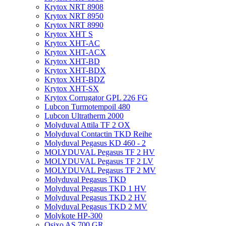
Krytox NRT 8908
Krytox NRT 8950
Krytox NRT 8990
Krytox XHT S
Krytox XHT-AC
Krytox XHT-ACX
Krytox XHT-BD
Krytox XHT-BDX
Krytox XHT-BDZ
Krytox XHT-SX
Krytox Corrugator GPL 226 FG
Lubcon Turmotempoil 480
Lubcon Ultratherm 2000
Molyduval Attila TF 2 OX
Molyduval Contactin TKD Reihe
Molyduval Pegasus KD 460 - 2
MOLYDUVAL Pegasus TF 2 HV
MOLYDUVAL Pegasus TF 2 LV
MOLYDUVAL Pegasus TF 2 MV
Molyduval Pegasus TKD
Molyduval Pegasus TKD 1 HV
Molyduval Pegasus TKD 2 HV
Molyduval Pegasus TKD 2 MV
Molykote HP-300
Osixo AS 700 GR