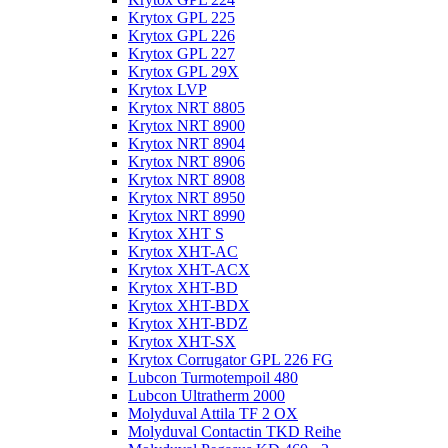
Krytox GPL 225
Krytox GPL 226
Krytox GPL 227
Krytox GPL 29X
Krytox LVP
Krytox NRT 8805
Krytox NRT 8900
Krytox NRT 8904
Krytox NRT 8906
Krytox NRT 8908
Krytox NRT 8950
Krytox NRT 8990
Krytox XHT S
Krytox XHT-AC
Krytox XHT-ACX
Krytox XHT-BD
Krytox XHT-BDX
Krytox XHT-BDZ
Krytox XHT-SX
Krytox Corrugator GPL 226 FG
Lubcon Turmotempoil 480
Lubcon Ultratherm 2000
Molyduval Attila TF 2 OX
Molyduval Contactin TKD Reihe