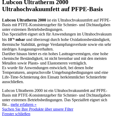
Lubcon Ultratherm 2000
Ultrahochvakuumfett auf PFPE-Basis
Lubcon Ultratherm 2000
ist ein Ultrahochvakuumfett auf PFPE-
Basis mit PTFE-Konsistenzgeber für Schmier- und Dichtaufgaben
unter extremen Betriebsbedingungen.
Das Spezialfett eignet sich für Anwendungen im Ultrahochvakuum
bis
10⁻⁹ mbar
und überzeugt durch hohe Oxidationsbeständigkeit,
thermische Stabilität, geringe Verdampfungsverluste sowie ein sehr
niedriges Ausgasungsverhalten.
Darüber hinaus bietet es ein hohes Lasttragevermögen, eine hohe
chemische Beständigkeit, ist nicht brennbar und mit den meisten
Metallen sowie Plasto- und Elastomeren verträglich.
Es wurde für Anwendungen entwickelt, bei denen hohe
Temperaturen, anspruchsvolle Umgebungsbedingungen und eine
Life-Time-Schmierung den Einsatz herkömmlicher Schmierfette
ausschließen.
Lubcon Ultratherm 2000 ist ein Ultrahochvakuumfett auf PFPE-
Basis mit PTFE-Konsistenzgeber für Schmier- und Dichtaufgaben
unter extremen Betriebsbedingungen. Das Spezialfett eignet sich
für...
mehr erfahren »
Suchen Sie Ihre Produkte über unsere Filter
Fenster schließen