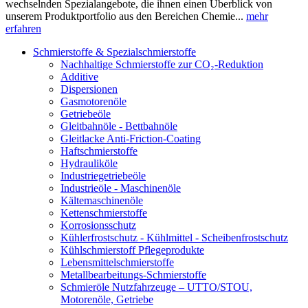
wechselnden Spezialangebote, die ihnen einen Überblick von
unserem Produktportfolio aus den Bereichen Chemie...
mehr
erfahren
Schmierstoffe & Spezialschmierstoffe
Nachhaltige Schmierstoffe zur CO₂-Reduktion
Additive
Dispersionen
Gasmotorenöle
Getriebeöle
Gleitbahnöle - Bettbahnöle
Gleitlacke Anti-Friction-Coating
Haftschmierstoffe
Hydrauliköle
Industriegetriebeöle
Industrieöle - Maschinenöle
Kältemaschinenöle
Kettenschmierstoffe
Korrosionsschutz
Kühlerfrostschutz - Kühlmittel - Scheibenfrostschutz
Kühlschmierstoff Pflegeprodukte
Lebensmittelschmierstoffe
Metallbearbeitungs-Schmierstoffe
Schmieröle Nutzfahrzeuge – UTTO/STOU,
Motorenöle, Getriebe