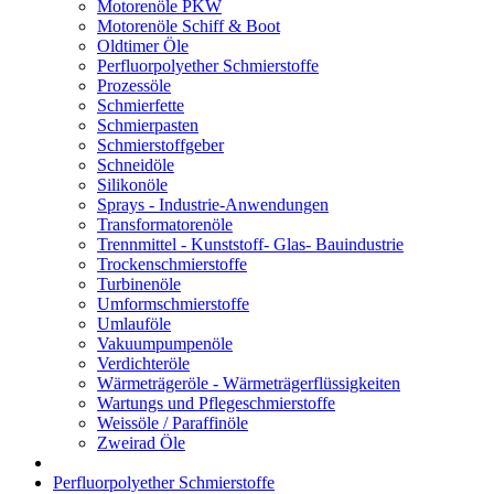
Motorenöle PKW
Motorenöle Schiff & Boot
Oldtimer Öle
Perfluorpolyether Schmierstoffe
Prozessöle
Schmierfette
Schmierpasten
Schmierstoffgeber
Schneidöle
Silikonöle
Sprays - Industrie-Anwendungen
Transformatorenöle
Trennmittel - Kunststoff- Glas- Bauindustrie
Trockenschmierstoffe
Turbinenöle
Umformschmierstoffe
Umlauföle
Vakuumpumpenöle
Verdichteröle
Wärmeträgeröle - Wärmeträgerflüssigkeiten
Wartungs und Pflegeschmierstoffe
Weissöle / Paraffinöle
Zweirad Öle
Perfluorpolyether Schmierstoffe