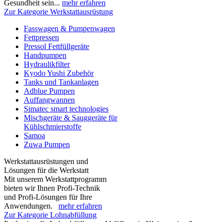
Gesundheit sein...
mehr erfahren
Zur Kategorie Werkstattausrüstung
Fasswagen & Pumpenwagen
Fettpressen
Pressol Fettfüllgeräte
Handpumpen
Hydraulikfilter
Kyodo Yushi Zubehör
Tanks und Tankanlagen
Adblue Pumpen
Auffangwannen
Simatec smart technologies
Mischgeräte & Sauggeräte für
Kühlschmierstoffe
Samoa
Zuwa Pumpen
Werkstattausrüstungen und
Lösungen für die Werkstatt
Mit unserem Werkstattprogramm
bieten wir Ihnen Profi-Technik
und Profi-Lösungen für Ihre
Anwendungen.
mehr erfahren
Zur Kategorie Lohnabfüllung