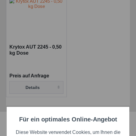
Krytox AUT 2245 - 0,50
kg Dose
Preis auf Anfrage
Details
Für ein optimales Online-Angebot
Aktiv
Schnelle Lieferzeiten
Funktionale
Diese Website verwendet Cookies, um Ihnen die