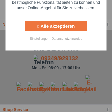
Beste Markenqualität
Aktiv
Marketing
bestmögliche Funktionalität bieten zu können und
unser Online-Angebot für Sie zu verbessern.
Premium-Händler
Aktiv
Tracking
Newsletter
Alle akzeptieren
Aktiv
Personalisierung
Einstellungen
Datenschutzhinweise
TELEFONISCHE UNTERSTÜTZUNG
Aktiv
Service
UND BERATUNG
09349/929132
Einstellungen speichern
Mo. - Fr., 08:00 - 17:00 Uhr
Shop Service