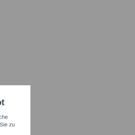
ot
che
Sie zu