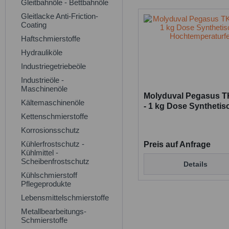
Gleitbahnöle - Bettbahnöle
Gleitlacke Anti-Friction-
Coating
Haftschmierstoffe
Hydrauliköle
Industriegetriebeöle
Industrieöle -
Maschinenöle
Molyduval Pegasus T
Kältemaschinenöle
- 1 kg Dose Synthetis
Kettenschmierstoffe
Hochtemperaturfett
Korrosionsschutz
Kühlerfrostschutz -
Preis auf Anfrage
Kühlmittel -
Scheibenfrostschutz
Details
Kühlschmierstoff
Pflegeprodukte
Lebensmittelschmierstoffe
Metallbearbeitungs-
Schmierstoffe