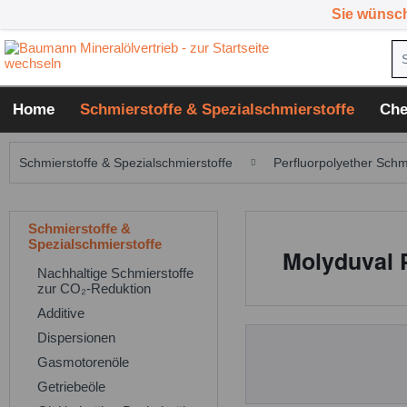
Sie wünsc
Home
Schmierstoffe & Spezialschmierstoffe
Che
Schmierstoffe & Spezialschmierstoffe
Perfluorpolyether Schm
Schmierstoffe &
Spezialschmierstoffe
Molyduval 
Nachhaltige Schmierstoffe
zur CO₂-Reduktion
Additive
Dispersionen
Gasmotorenöle
Getriebeöle