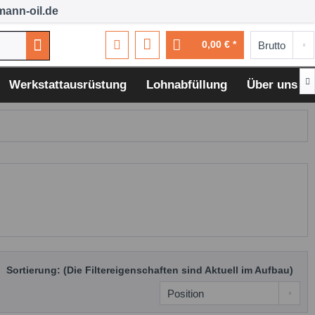
ann-oil.de
0,00 € *

Werkstattausrüstung
Lohnabfüllung
Über uns
Sortierung: (Die Filtereigenschaften sind Aktuell im Aufbau)