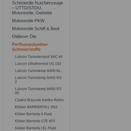
Schmieröle Nutzfahrzeuge
– UTTO/STOU,
Motorenöle, Getriebe
Motorenöle PKW
Motorenöle Schiff & Boot
Oldtimer Öle
Perfluorpolyether
Schmierstoffe
Lubcon Turmotempoil VAC 46
Lubcon Ultrathermoil VG 150
Lubcon Turmotemp II/400 KL
Lubcon Turmotemp II/400 RS
2
Lubcon Turmotemp II/400 RS
00
Castrol Braycote Inertox-Reihe
Kllüber BARRIERTA L 55/2
Klüber Barrierta 0 Fluid
Klüber Barrierta GTE 403
Klüber Barrierta I EL Fluid