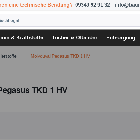
hen eine technische Beratung?
09349 92 91 32
|
info@baum
mie & Kraftstoffe
Tücher & Ölbinder
Entsorgung
ierstoffe
Molyduval Pegasus TKD 1 HV
Pegasus TKD 1 HV