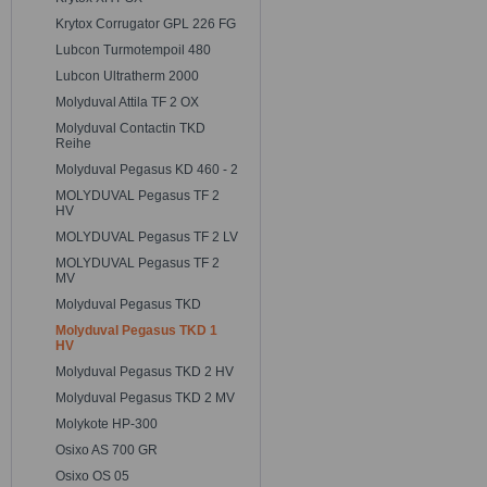
Krytox Corrugator GPL 226 FG
Lubcon Turmotempoil 480
Lubcon Ultratherm 2000
Molyduval Attila TF 2 OX
Molyduval Contactin TKD
Reihe
Molyduval Pegasus KD 460 - 2
MOLYDUVAL Pegasus TF 2
HV
MOLYDUVAL Pegasus TF 2 LV
MOLYDUVAL Pegasus TF 2
MV
Molyduval Pegasus TKD
Molyduval Pegasus TKD 1
HV
Molyduval Pegasus TKD 2 HV
Molyduval Pegasus TKD 2 MV
Molykote HP-300
Osixo AS 700 GR
Osixo OS 05