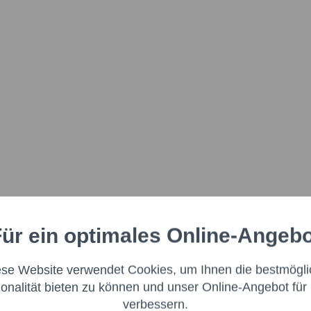
ür ein optimales Online-Angeb
Aktiv
nale
ese Website verwendet Cookies, um Ihnen die bestmögli
Aktiv
ng
ionalität bieten zu können und unser Online-Angebot für 
verbessern.