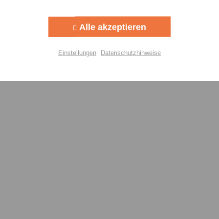
Aktiv
g
Alle akzeptieren
Aktiv
lisierung
Einstellungen
Datenschutzhinweise
Aktiv
Einstellungen speichern