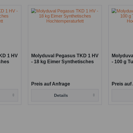
KD 1 HV
Molyduval Pegasus TKD 1 HV
Molyduva
ches
- 18 kg Eimer Synthetisches
- 100 g T
Hochtemperaturfett
Hochtemp
Preis auf Anfrage
Preis auf
Details