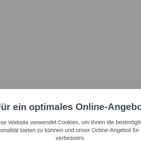
ür ein optimales Online-Angeb
Aktiv
nale
ese Website verwendet Cookies, um Ihnen die bestmögli
Aktiv
ng
ionalität bieten zu können und unser Online-Angebot für 
verbessern.