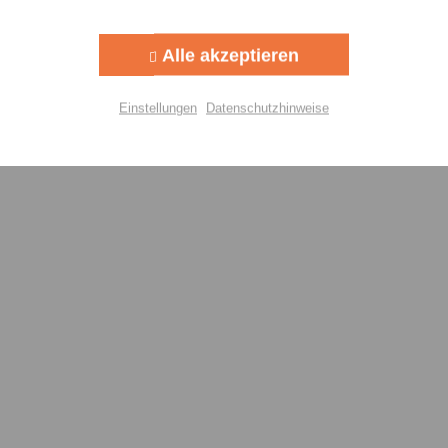
Aktiv
g
Alle akzeptieren
Aktiv
lisierung
Einstellungen
Datenschutzhinweise
Aktiv
Einstellungen speichern