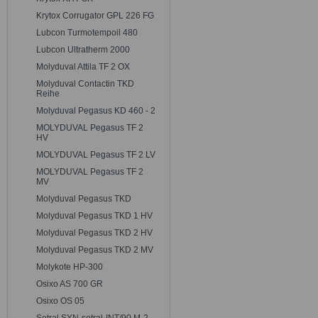
Krytox Corrugator GPL 226 FG
Lubcon Turmotempoil 480
Lubcon Ultratherm 2000
Molyduval Attila TF 2 OX
Molyduval Contactin TKD
Reihe
Molyduval Pegasus KD 460 - 2
MOLYDUVAL Pegasus TF 2
HV
MOLYDUVAL Pegasus TF 2 LV
MOLYDUVAL Pegasus TF 2
MV
Molyduval Pegasus TKD
Molyduval Pegasus TKD 1 HV
Molyduval Pegasus TKD 2 HV
Molyduval Pegasus TKD 2 MV
Molykote HP-300
Osixo AS 700 GR
Osixo OS 05