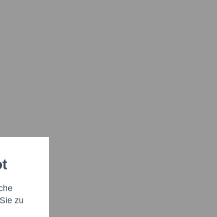
ot
che
Sie zu