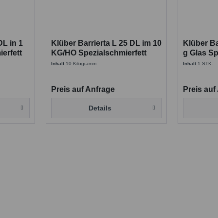
DL in 1
Klüber Barrierta L 25 DL im 10
Klüber Ba
erfett
KG/HO Spezialschmierfett
g Glas Sp
Inhalt
10 Kilogramm
Inhalt
1 STK.
Preis auf Anfrage
Preis auf
Details