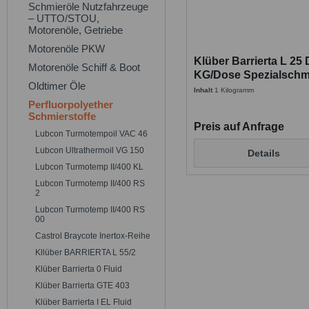
Schmieröle Nutzfahrzeuge
– UTTO/STOU,
Motorenöle, Getriebe
Motorenöle PKW
Klüber Barrierta L 25 
Motorenöle Schiff & Boot
KG/Dose Spezialschmi
Oldtimer Öle
Inhalt
1 Kilogramm
Perfluorpolyether
Schmierstoffe
Preis auf Anfrage
Lubcon Turmotempoil VAC 46
Lubcon Ultrathermoil VG 150
Details
Lubcon Turmotemp II/400 KL
Lubcon Turmotemp II/400 RS
2
Lubcon Turmotemp II/400 RS
00
Castrol Braycote Inertox-Reihe
Kllüber BARRIERTA L 55/2
Klüber Barrierta 0 Fluid
Klüber Barrierta GTE 403
Klüber Barrierta I EL Fluid