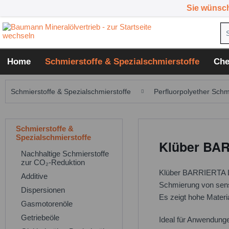
Sie wünsc
Home
Schmierstoffe & Spezialschmierstoffe
Che
Schmierstoffe & Spezialschmierstoffe
Perfluorpolyether Schm
Schmierstoffe &
Spezialschmierstoffe
Klüber BAR
Nachhaltige Schmierstoffe
zur CO₂-Reduktion
Klüber BARRIERTA L 2
Additive
Schmierung von sens
Dispersionen
Es zeigt hohe Materi
Gasmotorenöle
Getriebeöle
Ideal für Anwendunge