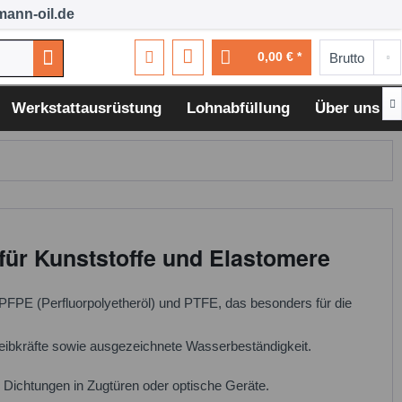
ann-oil.de
0,00 € *

Werkstattausrüstung
Lohnabfüllung
Über uns
für Kunststoffe und Elastomere
 PFPE (Perfluorpolyetheröl) und PTFE, das besonders für die
 Reibkräfte sowie ausgezeichnete Wasserbeständigkeit.
. Dichtungen in Zugtüren oder optische Geräte.