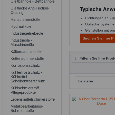
Gleitbahnöle - Bettbahnöle
Typische Anw
Gleitlacke Anti-Friction-
Coating
Dichtungen an Zug
Haftschmierstoffe
Optische Systeme 
Hydrauliköle
Gleitstellen mit e
Industriegetriebeöle
Suchen Sie Ihre Pr
Industrieöle -
Maschinenöle
Kältemaschinenöle
Kettenschmierstoffe
Filtern Sie Ihre Prod
Korrosionsschutz
Kühlerfrostschutz -
Kühlmittel -
Scheibenfrostschutz
Hersteller
Kühlschmierstoff
Pflegeprodukte
Klüber Lubrica
Lebensmittelschmierstoffe
Metallbearbeitungs-
Schmierstoffe