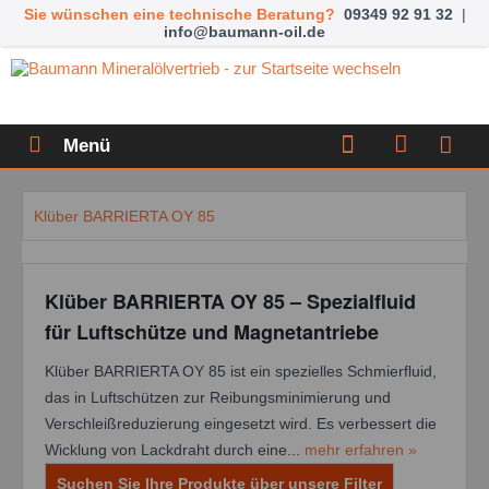
Sie wünschen eine technische Beratung?
09349 92 91 32
|
info@baumann-oil.de
Menü
Klüber BARRIERTA OY 85
Klüber BARRIERTA OY 85 – Spezialfluid
für Luftschütze und Magnetantriebe
Klüber BARRIERTA OY 85 ist ein spezielles Schmierfluid,
das in Luftschützen zur Reibungsminimierung und
Verschleißreduzierung eingesetzt wird. Es verbessert die
Wicklung von Lackdraht durch eine...
mehr erfahren »
Suchen Sie Ihre Produkte über unsere Filter