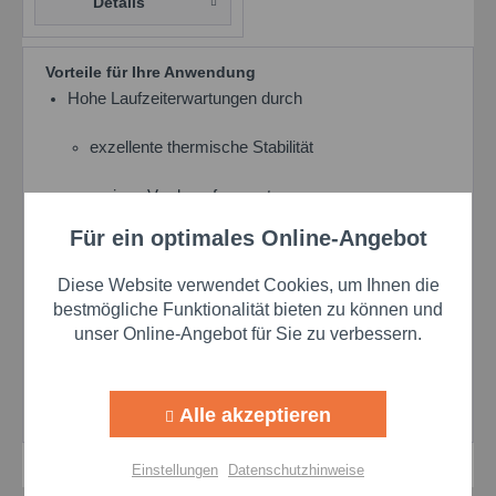
Details
Vorteile für Ihre Anwendung
Hohe Laufzeiterwartungen durch
exzellente thermische Stabilität
geringe Verdampfungsraten
Für ein optimales Online-Angebot
Aktiv
Funktionale
Vielseitiges Anwendungsspektrum durch
Diese Website verwendet Cookies, um Ihnen die
vier verschiedene Viskositätsklassen zur
Aktiv
Marketing
bestmögliche Funktionalität bieten zu können und
Auswahl
unser Online-Angebot für Sie zu verbessern.
breite Verträglichkeit mit Kunststoffen und
Aktiv
Tracking
Elastomeren
Alle akzeptieren
Aktiv
Personalisierung
Einstellungen
Datenschutzhinweise