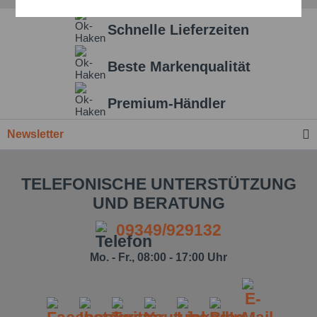
Aktiv
Service
Schnelle Lieferzeiten
Einstellungen speichern
Beste Markenqualität
Premium-Händler
Newsletter
TELEFONISCHE UNTERSTÜTZUNG
UND BERATUNG
09349/929132
Mo. - Fr., 08:00 - 17:00 Uhr