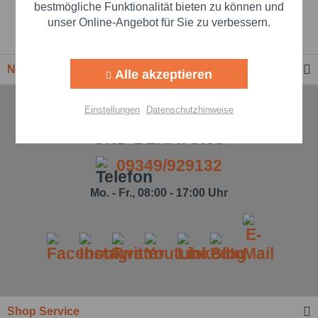
Beste Markenqualität
Aktiv
Marketing
bestmögliche Funktionalität bieten zu können und
unser Online-Angebot für Sie zu verbessern.
Premium-Händler
Aktiv
Tracking
Newsletter
Alle akzeptieren
Aktiv
Personalisierung
Einstellungen
Datenschutzhinweise
TELEFONISCHE UNTERSTÜTZUNG
Aktiv
Service
UND BERATUNG
09349/929132
Einstellungen speichern
Mo. - Fr., 08:00 - 17:00 Uhr
Shop Service