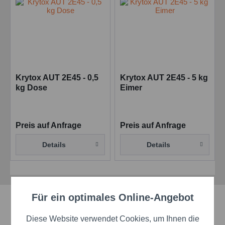
Krytox AUT 2E45 - 0,5
Krytox AUT 2E45 - 5 kg
kg Dose
Eimer
Preis auf Anfrage
Preis auf Anfrage
Details
Details
Für ein optimales Online-Angebot
Aktiv
Schnelle Lieferzeiten
Funktionale
Diese Website verwendet Cookies, um Ihnen die