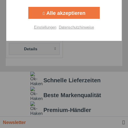
Aktiv
Tracking
Molyduval Pegasus KD
Alle akzeptieren
460 - 700 g Kart.
Aktiv
Personalisierung
Synthetisches
Einstellungen
Datenschutzhinweise
Hochtemperaturfett
Aktiv
Service
Preis auf Anfrage
Details
Einstellungen speichern
Schnelle Lieferzeiten
Beste Markenqualität
Premium-Händler
Newsletter