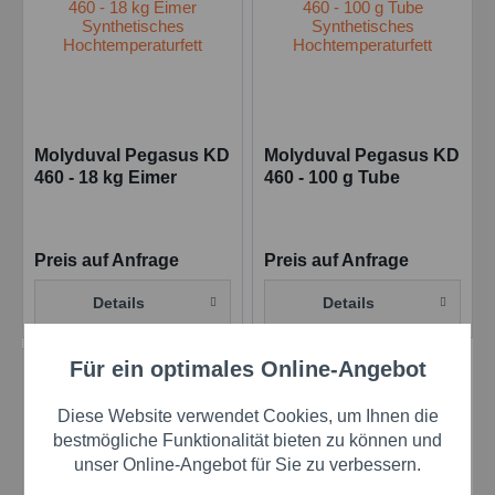
Molyduval Pegasus KD
Molyduval Pegasus KD
460 - 18 kg Eimer
460 - 100 g Tube
Synthetisches
Synthetisches
Hochtemperaturfett
Hochtemperaturfett
Preis auf Anfrage
Preis auf Anfrage
Details
Details
Für ein optimales Online-Angebot
Aktiv
Funktionale
Diese Website verwendet Cookies, um Ihnen die
Aktiv
Marketing
bestmögliche Funktionalität bieten zu können und
unser Online-Angebot für Sie zu verbessern.