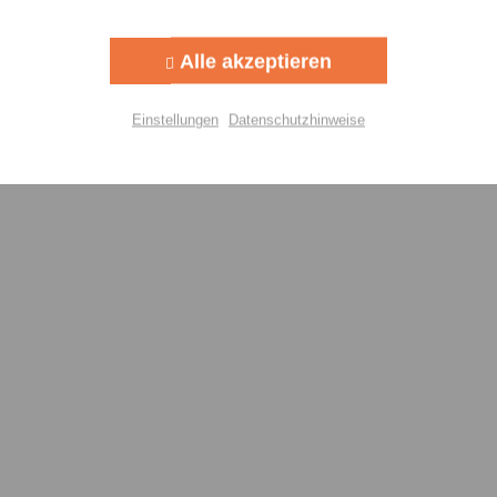
Aktiv
g
Alle akzeptieren
Aktiv
lisierung
Einstellungen
Datenschutzhinweise
Aktiv
Einstellungen speichern