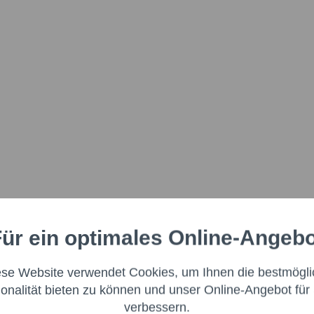
ür ein optimales Online-Angeb
Aktiv
nale
ese Website verwendet Cookies, um Ihnen die bestmögli
Aktiv
ng
ionalität bieten zu können und unser Online-Angebot für 
verbessern.