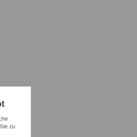
ot
che
Sie zu