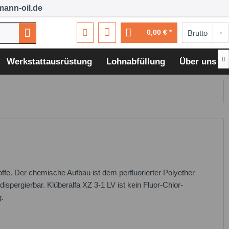
ann-oil.de
0,00 € *

Werkstattausrüstung
Lohnabfüllung
Über uns
ffe. Der chemische Aufbau ist dem perfluorierter Polyether
ispergierbar. Klüberalfa XZ 3-1 LV ist kein Fluor-Chlor-
g.