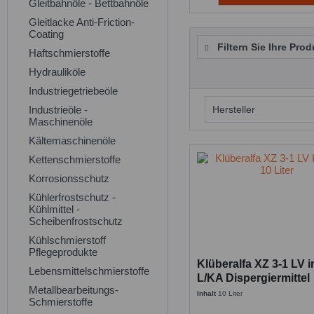
Gleitbahnöle - Bettbahnöle
Gleitlacke Anti-Friction-
Coating
Filtern Sie Ihre Prod
Haftschmierstoffe
Hydrauliköle
Industriegetriebeöle
Industrieöle -
Hersteller
Maschinenöle
Kältemaschinenöle
Klüber Lubrica
Kettenschmierstoffe
Korrosionsschutz
Kühlerfrostschutz -
Kühlmittel -
Scheibenfrostschutz
Kühlschmierstoff
Pflegeprodukte
Klüberalfa XZ 3-1 LV 
Lebensmittelschmierstoffe
L/KA Dispergiermittel
Metallbearbeitungs-
Inhalt
10 Liter
Schmierstoffe