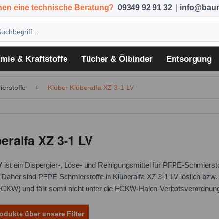
hen eine technische Beratung?
09349 92 91 32
|
info@baum
mie & Kraftstoffe
Tücher & Ölbinder
Entsorgung
ierstoffe
Klüber Klüberalfa XZ 3-1 LV
eralfa XZ 3-1 LV
V
ist ein Dispergier-, Löse- und Reinigungsmittel für PFPE-Schmiersto
Daher sind PFPE Schmierstoffe in Klüberalfa XZ 3-1 LV löslich bzw. d
FCKW) und fällt somit nicht unter die FCKW-Halon-Verbotsverordnun
odukte über unsere Filter