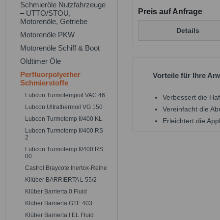
Schmieröle Nutzfahrzeuge
Preis auf Anfrage
– UTTO/STOU,
Motorenöle, Getriebe
Details
Motorenöle PKW
Motorenöle Schiff & Boot
Oldtimer Öle
Perfluorpolyether
Vorteile für Ihre 
Schmierstoffe
Lubcon Turmotempoil VAC 46
Verbessert die Ha
Lubcon Ultrathermoil VG 150
Vereinfacht die A
Lubcon Turmotemp II/400 KL
Erleichtert die Ap
Lubcon Turmotemp II/400 RS
2
Lubcon Turmotemp II/400 RS
00
Castrol Braycote Inertox-Reihe
Kllüber BARRIERTA L 55/2
Klüber Barrierta 0 Fluid
Klüber Barrierta GTE 403
Klüber Barrierta I EL Fluid