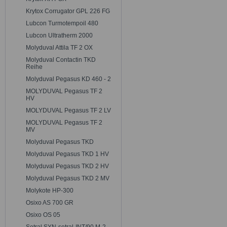
Krytox Corrugator GPL 226 FG
Lubcon Turmotempoil 480
Lubcon Ultratherm 2000
Molyduval Attila TF 2 OX
Molyduval Contactin TKD
Reihe
Molyduval Pegasus KD 460 - 2
MOLYDUVAL Pegasus TF 2
HV
MOLYDUVAL Pegasus TF 2 LV
MOLYDUVAL Pegasus TF 2
MV
Molyduval Pegasus TKD
Molyduval Pegasus TKD 1 HV
Molyduval Pegasus TKD 2 HV
Molyduval Pegasus TKD 2 MV
Molykote HP-300
Osixo AS 700 GR
Osixo OS 05