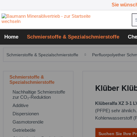
Sie wünsc
Home
Schmierstoffe & Spezialschmierstoffe
Che
Schmierstoffe & Spezialschmierstoffe
Perfluorpolyether Schm
Schmierstoffe &
Spezialschmierstoffe
Klüber Klüb
Nachhaltige Schmierstoffe
zur CO₂-Reduktion
Klüberalfa XZ 3-1 L
Additive
(PFPE) sehr ähnlich. 
Dispersionen
Kohlenwasserstoff (
Gasmotorenöle
Getriebeöle
Suchen Sie Ihre Pr