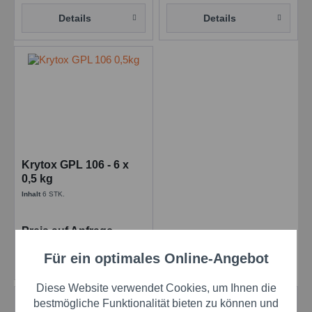
Details
Details
Krytox GPL 106 - 6 x
0,5 kg
Inhalt
6 STK.
Preis auf Anfrage
Für ein optimales Online-Angebot
Details
Aktiv
Funktionale
Diese Website verwendet Cookies, um Ihnen die
Aktiv
Eigenschaften:
Marketing
bestmögliche Funktionalität bieten zu können und