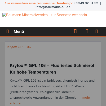
Sie wünschen eine technische Beratung?
09349 92 91 32
|
info@baumann-oil.de
Menü
Krytox GPL 106
Krytox™ GPL 106 – Fluoriertes Schmieröl
für hohe Temperaturen
Krytox™ GPL 106 ist ein farbloses, chemisch inertes und
nicht brennbares Hochleistungsöl auf PFPE-Basis
(Perfluorpolyether). Es eignet sich ideal für
anspruchsvolle Anwendungen in der Chemie-,...
mehr
erfahren »