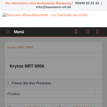
Sie wünschen eine technische Beratung?
09349 92 91 32
|
info@baumann-oil.de
Menü
Krytox NRT 8906
Krytox NRT 8906
Filtern Sie Ihre Produkte