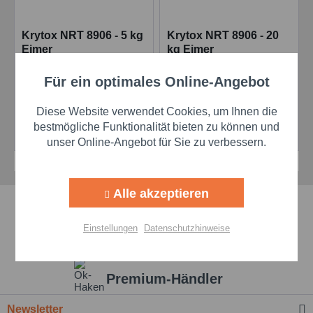
Krytox NRT 8906 - 5 kg
Krytox NRT 8906 - 20
Eimer
kg Eimer
Für ein optimales Online-Angebot
Aktiv
Funktionale
Preis auf Anfrage
Preis auf Anfrage
Diese Website verwendet Cookies, um Ihnen die
Aktiv
Marketing
bestmögliche Funktionalität bieten zu können und
Details
Details
unser Online-Angebot für Sie zu verbessern.
Aktiv
Tracking
Alle akzeptieren
Schnelle Lieferzeiten
Aktiv
Personalisierung
Einstellungen
Datenschutzhinweise
Beste Markenqualität
Aktiv
Service
Premium-Händler
Einstellungen speichern
Newsletter